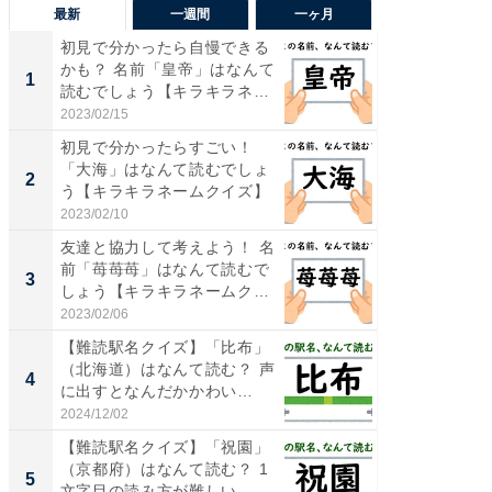
最新
一週間
一ヶ月
初見で分かったら自慢できる
【兵庫
かも？ 名前「皇帝」はなんて
ーメン
1
1
読むでしょう【キラキラネ
再現した
ー...
道...
2023/02/15
2026/08/0
初見で分かったらすごい！
ステラ
「大海」はなんて読むでしょ
詰め放題
2
2
う【キラキラネームクイズ】
00円で「
2023/02/10
2026/08/0
友達と協力して考えよう！ 名
「面白
前「苺苺苺」はなんて読むで
入〜」
3
3
しょう【キラキラネームク
プラン
イ...
題。“さま
2023/02/06
2026/08/0
【難読駅名クイズ】「比布」
「これ
（北海道）はなんて読む？ 声
ダイソ
4
4
に出すとなんだかかわい
リーバ
い…...
わ...
2024/12/02
2026/08/0
【難読駅名クイズ】「祝園」
「100
（京都府）はなんて読む？ 1
スタン
5
5
文字目の読み方が難しい……
ュックが