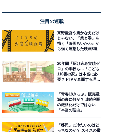
注目の連載
東野圭吾や湊かなえだけ
じゃない、「業と罪」を
描く『映画ちいかわ』か
ら強く連想した映画8選
20年間「駆け込み実績ゼ
ロ」の学校も…「こども
110番の家」は本当に必
要？ PTAが直面する理想
と現実
「青春18きっぷ」販売激
減の裏に何が？ 連続利用
の厳格化だけではない
「本当の理由」
「移民」に冷たいのはど
っちなのか？ スイスの厳