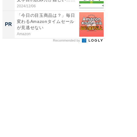
2024/12/06
2026/08/0
「今日の目玉商品は？」毎日
シェア別荘
変わるAmazonタイムセール
wners
PR
PR
が見逃せない
Amazon
COCO VIL
Recommended by