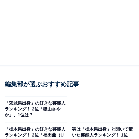
View this post on Instagram
A post shared by Naomi Watanabe (@watanabenaomi703)
編集部が選ぶおすすめ記事
2位は、お笑い芸人や俳優として活躍する渡辺直美さん
「茨城県出身」の好きな芸能人
ランキング！ 2位「磯山さや
でした。渡辺さんは、台湾生まれで茨城県石岡市育ち。
か」、1位は？
テレビ番組で披露した世界的に有名な歌手・ビヨンセの
ものまねで一世を風靡（ふうび）します。印象的なキャ
「栃木県出身」の好きな芸能人
実は「栃木県出身」と聞いて驚
ランキング！ 2位「福田薫（U
いた芸能人ランキング！ 1位
ラクターで人気となり、『笑っていいとも！』（フジテ