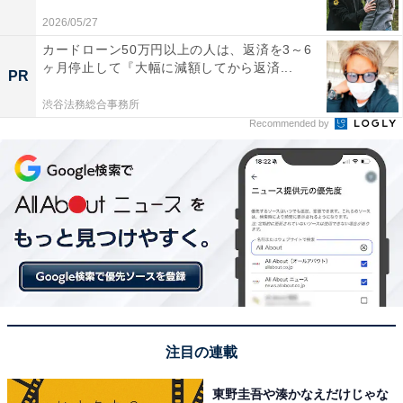
2026/05/27
カードローン50万円以上の人は、返済を3～6
ヶ月停止して『大幅に減額してから返済...
PR
渋谷法務総合事務所
Recommended by
1位は栗山千明さんでした。栗山さんは茨城県土浦市の
出身で、幼少期からジュニアモデルとして活動を開始。
1999年に公開された映画『死国』で俳優としてデビュー
すると、透明感のあるビジュアルと演技力ですぐに注目
を集めます。2000年には『バトル・ロワイヤル』、2003
年には『キル・ビル Vol.1』など話題の映画に出演し、世
注目の連載
界でも注目される俳優に成長。
東野圭吾や湊かなえだけじゃな