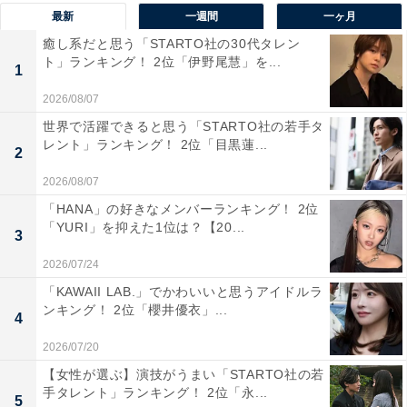
最新
一週間
一ヶ月
（60代女性・北海道）などの意見が寄せられました。
癒し系だと思う「STARTO社の30代タレン
ト」ランキング！ 2位「伊野尾慧」を...
1
2026/08/07
世界で活躍できると思う「STARTO社の若手タ
レント」ランキング！ 2位「目黒蓮...
2
2026/08/07
「HANA」の好きなメンバーランキング！ 2位
「YURI」を抑えた1位は？【20...
3
2026/07/24
「KAWAII LAB.」でかわいいと思うアイドルラ
ンキング！ 2位「櫻井優衣」...
4
2026/07/20
【女性が選ぶ】演技がうまい「STARTO社の若
1位：栗山千明
手タレント」ランキング！ 2位「永...
5