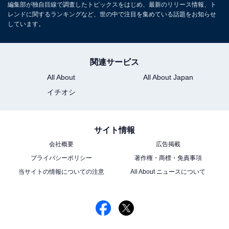
編集部が独自目線で調査したトピックスをはじめ、最新のリリース情報、ト
レンドに関するランキングなど、世の中で注目を集めている話題をお知らせ
しています。
関連サービス
All About
All About Japan
イチオシ
サイト情報
会社概要
広告掲載
プライバシーポリシー
著作権・商標・免責事項
当サイトの情報についての注意
All About ニュースについて
こちらもおすすめ
地元愛を感じる「茨城県出身の芸能人」ランキ
ング！ 2位「石田たくみ（カミナリ）」、1位
は？