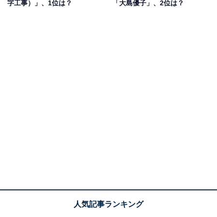
字工事）」、1位は？
「大島優子」、2位は？
レビ系）の「いいとも少女隊」や、『ピカルの定理』
（フジテレビ系）への出演で大ブレーク。バラエティ番
組には、欠かせない存在にまで成長します。
現在は海外を中心に活動し、Instagramのフォロワー数は
2023年7月17日時点で997万人を突破。インフルエンサ
ーやモデルとして活動することが多く、茨城県出身のイ
メージが薄いのかもしれません。そんな渡辺さんです
が、2022年には「台湾いばらき宣伝大使」に就任したこ
とが公表されています。
回答者からは、「茨城出身ではなく首都圏だと思ってい
ました」（30代女性・北海道）、「今は海外でも活躍さ
れているし、地方出身というイメージがなかった」（50
代女性・青森県）、「世界の直美のイメージが強い」