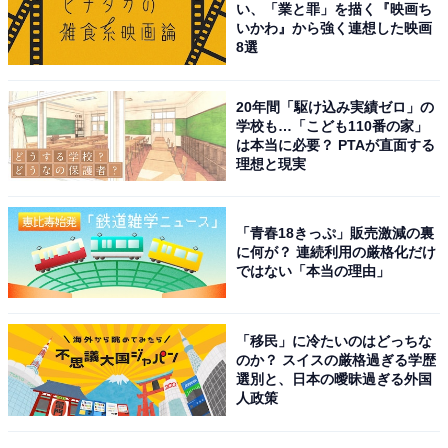
い、「業と罪」を描く『映画ち
いかわ』から強く連想した映画
ドラマでは、『ATARU』（TBS系）、『不機嫌な果実』
8選
（テレビ朝日系）、『遺留捜査』シリーズ（テレビ朝日
系）など、さまざまな作品に出演し、演技派俳優として
20年間「駆け込み実績ゼロ」の
学校も…「こども110番の家」
人気を得ています。2023年7月7日からは、テレビ東京系
は本当に必要？ PTAが直面する
のドラマ25『晩酌の流儀2』で主演を担当中。都会的な
理想と現実
雰囲気のある栗山さんが、茨城県出身だと聞いて驚いた
人が多くいました。
「青春18きっぷ」販売激減の裏
に何が？ 連続利用の厳格化だけ
ではない「本当の理由」
回答者からは、「田舎出身というイメージがない」（30
代女性・福井県）、「芸能界で活躍しているし、田舎の
訛りがなく、出身地のアピールがなかったので」（30代
「移民」に冷たいのはどっちな
のか？ スイスの厳格過ぎる学歴
女性・栃木県）、「都会的な感じがするので、茨城県出
選別と、日本の曖昧過ぎる外国
身だと感じない」（50代女性・茨城県）などの意見が寄
人政策
せられました。