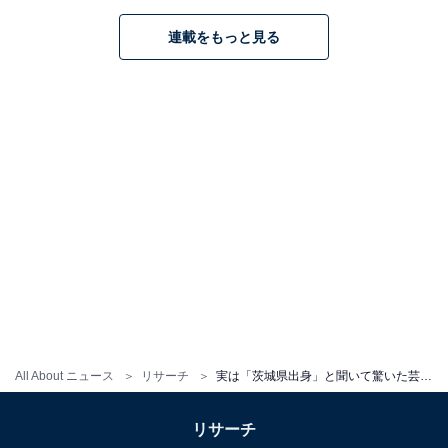
連載をもっと見る
＞10位までの全ランキング結果を見る
※回答者のコメントは原文ママです
この記事の筆者：
ゆるま 小林
長年にわたってテレビ局でバラエティ番組、情報番
組などを制作。その後、フリーランスの編集・ライ
ターに転身。芸能情報に精通し、週刊誌、ネットニ
ュースでテレビや芸能人に関するコラムなどを執
筆。編集プロダクション「ゆるま」を立ち上げる。
All About ニュース
リサーチ
実は「茨城県出身」と聞いて驚いた芸能人ランキング！ 2位「渡辺直美」、1位は？
リサーチ