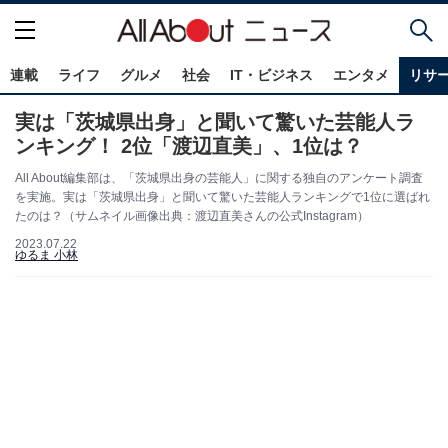
連載
ライフ
グルメ
社会
IT・ビジネス
エンタメ
リサ
実は「茨城県出身」と聞いて驚いた芸能人ラ
ンキング！ 2位「渡辺直美」、1位は？
All About編集部は、「茨城県出身の芸能人」に関する独自のアンケート調査
を実施。実は「茨城県出身」と聞いて驚いた芸能人ランキングで1位に選ばれ
たのは？（サムネイル画像出典：渡辺直美さんの公式Instagram）
2023.07.22
ゆるま 小林