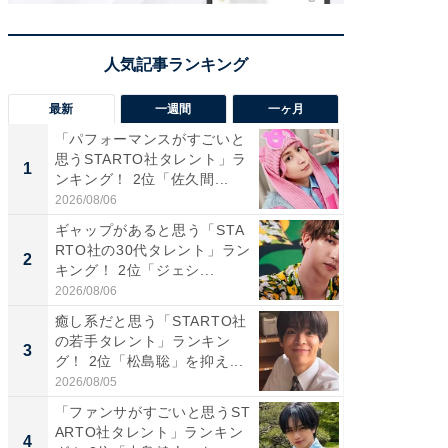
最新
一週間
一ヶ月
「パフォーマンスがすごいと
「癒し系
思うSTARTO社タレント」ラ
タレント
1
1
ンキング！ 2位「佐久間...
「井ノ原
2026/08/06
2026/08/0
ギャップがあると思う「STA
癒し系だ
RTO社の30代タレント」ラン
の若手
2
2
キング！ 2位「ジェシ...
グ！ 2
2026/08/06
2026/08/0
癒し系だと思う「STARTO社
ギャップ
の若手タレント」ランキン
RTO社
3
3
グ！ 2位「松島聡」を抑え...
キング！
2026/08/05
2026/08/0
「ファンサがすごいと思うST
「世界で
ARTO社タレント」ランキン
ARTO
4
4