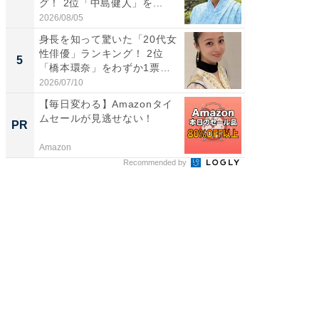
グ！ 2位「中島健人」を...
グ！ 2
2026/08/05
2026/08/0
身長を知って驚いた「20代女
身長を知
性俳優」ランキング！ 2位
性俳優」
5
5
「橋本環奈」をわずか1票
「鈴木
差...
倒...
2026/07/10
2026/08/0
【毎日変わる】Amazonタイ
最良の
ムセールが見逃せない！
センチ
PR
PR
ント領
Amazon
アクセン
Recommended by