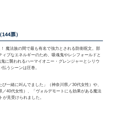
144票）
！ 魔法族の間で最も有名で強力とされる防衛呪文。部
ティブなエネルギーのため、吸魂鬼やレシフォールドと
魂鬼に襲われるハーマイオニー・グレンジャーとシリウ
い払うシーンは圧巻。
たび一緒に叫んでました」（神奈川県／30代女性）や、
県／40代女性）、「ヴォルデモートにも効果がある魔法
トが見受けられました。