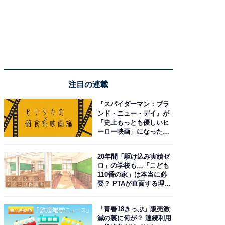
注目の連載
『スパイダーマン：ブラ
ンド・ニュー・デイ』が
「史上もっとも優しいヒ
ーロー映画」になった理
由。予習したい作品は？
20年間「駆け込み実績ゼ
ロ」の学校も…「こども
110番の家」は本当に必
要？ PTAが直面する理想
と現実
「青春18きっぷ」販売激
減の裏に何が？ 連続利用