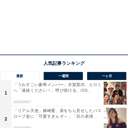
最新
一週間
一ヶ月
「うわすごい豪華メンバー」木梨憲武、ヒロミ
へ「連絡ください！」呼び掛ける。ISS...
1
2024/10/17
「リアル天使」篠崎愛、肩をちら見せしたバス
ローブ姿に「可愛すぎんぞ～」「目の表情...
2