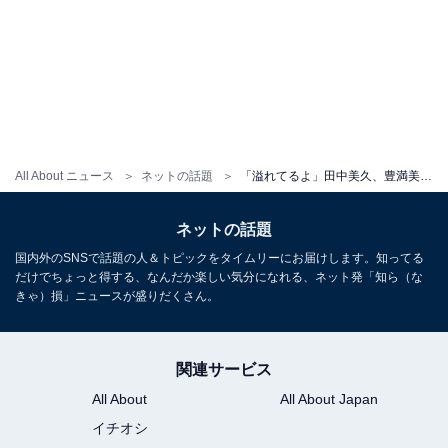
All About ニュース
ネットの話題
「溢れてるよ」田中美久、豊満美乳あらわなグラビアショット公開！ 「えぐえろすぎる」「破壊力」
ネットの話題
国内外のSNSで話題の人＆トピックをタイムリーにお届けします。知ってる
だけでちょっと得する、なんだか楽しい気分になれる、ネット発「知ら（な
きゃ）損」ニュースが盛りだくさん。
関連サービス
All About
All About Japan
イチオシ