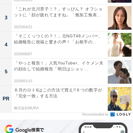
2023/03/03
「これが北川景子！？」すっぴん？ オフショ
ットに「顔が疲れてますね」「無加工無表...
3
2025/04/22
「そこくっつくの？！」元NGT48メンバー、
結婚報告に祝福と驚きの声！「お相手の...
4
2026/08/07
「やっと報告！」人気YouTuber、イケメン夫
の顔出しで結婚報告「明日はショッ...
5
2026/01/15
８月のロト6はこの方法で買え!!６つの数字が
『完全一致』する方法
PR
株式会社MURA
Recommended by