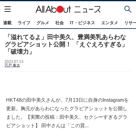
連載
ライフ
グルメ
社会
IT・ビジネス
エンタメ
リサ
「溢れてるよ」田中美久、豊満美乳あらわな
グラビアショット公開！ 「えぐえろすぎる」
「破壊力」
2023.07.13
宍戸 奏太
HKT48の田中美久さんが、7月13日に自身のInstagramを
更新。胸元があらわになったグラビアショットを公開し
ました。【実際の投稿：田中美久、セクシーすぎるグラ
ビアショット】 田中さんは「この質...