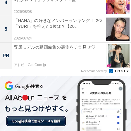
4
2026/08/08
「HANA」の好きなメンバーランキング！ 2位
「YURI」を抑えた1位は？【20...
5
2026/07/24
こちらもおすすめ
専属モデルの動画編集の裏側をチラ見せ♡
【東京23区】「銭湯のある家賃が安い駅」ラン
PR
キング！ 2位 篠崎、1位は？
アドビ｜CanCam.jp
Recommended by
1
2