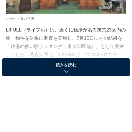
北千住・タカラ湯
LIFULL（ライフル）は、近くに銭湯がある東京23区内の
駅・物件を対象に調査を実施し、7月10日にその結果を
「銭湯の多い駅ランキング（東京23区編）」として発表
しました。調査期間は、2022年6月～2023年5月です。
続きを読む
＞3位までのランキング結果（全5駅）
第1位（同率）：中野（JR中央線ほか）
第1位には2つの駅がランクイン。1駅目は「中野」 でし
た。銭湯の数は6件です。北口には4軒、南口には2軒の
銭湯があります。中野駅では、JR中央線・総武線や東京