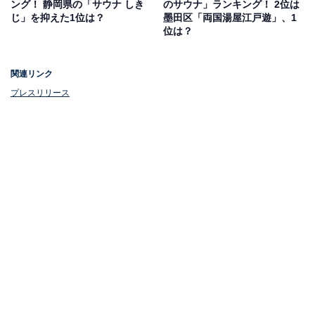
ング！ 静岡県の「サウナ しき
のサウナ」ランキング！ 2位は
じ」を抑えた1位は？
墨田区「両国湯屋江戸遊」、1
位は？
関連リンク
プレスリリース
第1位（同率）：北千住（東京メトロ日比谷線ほ
か）
第1位の2駅目は「北千住」 でした。銭湯の数は6件で
す。北千住は足立区に位置するターミナル駅で、東京メ
トロ日比谷線・千代田線やJR常磐線、東武伊勢崎線など
の路線が利用可能です。駅周辺には大型商業施設である
「マルイ」や「ルミネ」があり、多くの飲食店も集まっ
ています。
また、銭湯は西口と東口にそれぞれ3軒ずつあり、中野