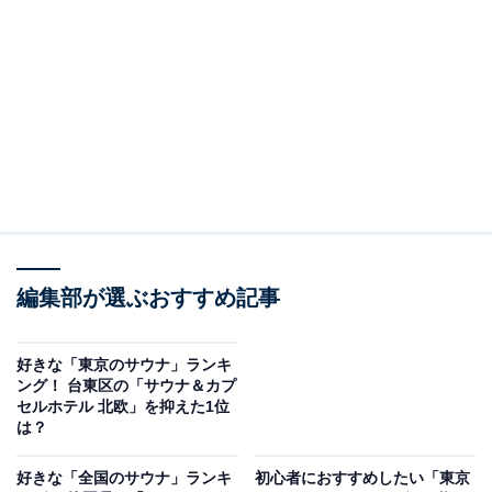
メトロ東西線が利用でき、新宿や東京、大手町などへ乗
り換えなしでアクセスできます。
南口にある「高砂湯」は、本格的な露天風呂やサウナな
どが楽しめる銭湯です。一方、北口には「昭和湯」とい
う銭湯があり、ダイナミックな壁絵が楽しめます。中野
は交通の便がよく、銭湯や商業施設も充実しており、快
適な暮らしを送れるエリアといえるでしょう。
編集部が選ぶおすすめ記事
好きな「東京のサウナ」ランキ
ング！ 台東区の「サウナ＆カプ
セルホテル 北欧」を抑えた1位
は？
好きな「全国のサウナ」ランキ
初心者におすすめしたい「東京