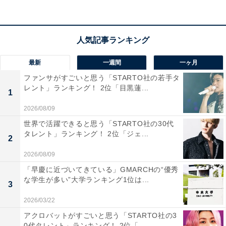
と同様に東京トップの銭湯数を誇っています。日本庭園
のある「タカラ湯」や、変わり湯の露天風呂が楽しめる
「大和湯」、そして東口から徒歩約1分の「梅の湯」が
あります。銭湯好きの人にとって魅力的な環境です。
最新
一週間
一ヶ月
ファンサがすごいと思う「STARTO社の若手タ
レント」ランキング！ 2位「目黒蓮...
1
＞次ページ：3位までのランキング結果（全5駅）
2026/08/09
世界で活躍できると思う「STARTO社の30代
タレント」ランキング！ 2位「ジェ...
2
2026/08/09
「早慶に近づいてきている」GMARCHの“優秀
な学生が多い”大学ランキング1位は...
3
2026/03/22
アクロバットがすごいと思う「STARTO社の3
0代タレント」ランキング！ 2位「...