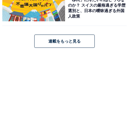
のか？ スイスの厳格過ぎる学歴
選別と、日本の曖昧過ぎる外国
人政策
連載をもっと見る