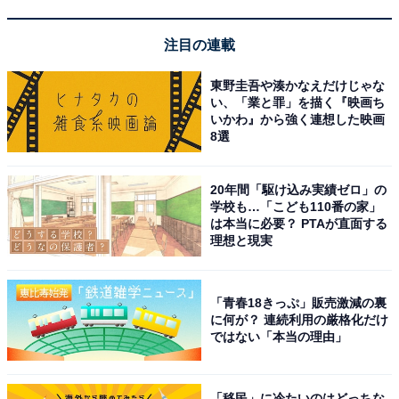
注目の連載
東野圭吾や湊かなえだけじゃな
い、「業と罪」を描く『映画ち
いかわ』から強く連想した映画
8選
20年間「駆け込み実績ゼロ」の
学校も…「こども110番の家」
は本当に必要？ PTAが直面する
理想と現実
「青春18きっぷ」販売激減の裏
に何が？ 連続利用の厳格化だけ
ではない「本当の理由」
「移民」に冷たいのはどっちな