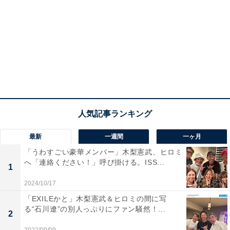
最新
一週間
一ヶ月
「うわすごい豪華メンバー」木梨憲武、ヒロミ
へ「連絡ください！」呼び掛ける。ISS...
1
2024/10/17
「EXILEかと」木梨憲武＆ヒロミの間に写
る“石川遼”の別人っぷりにファン騒然！...
2