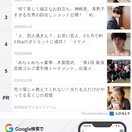
2022/09/09
「何て美しく端正なお顔立ち」神崎恵、美男子
すぎる次男の顔出しショット公開！ 「め...
3
2025/01/14
「え、別人過ぎん？」お笑い芸人、2カ月で約
12kgのダイエットに成功！ 「イケメ...
4
2026/08/04
「めちゃめちゃ豪華」木梨憲武、「第1回 最強
芸能ゴルフ選手権トーナメント」出場メ...
5
2024/12/18
売り場じゃ教えてくれない！当たる人だけがや
ってる宝くじの習慣
PR
合同会社デジタルファーム
Recommended by