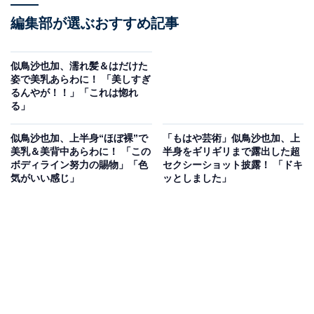
編集部が選ぶおすすめ記事
似鳥沙也加、濡れ髪＆はだけた
姿で美乳あらわに！ 「美しすぎ
るんやが！！」「これは惚れ
る」
似鳥沙也加、上半身“ほぼ裸”で
「もはや芸術」似鳥沙也加、上
美乳＆美背中あらわに！ 「この
半身をギリギリまで露出した超
ボディライン努力の賜物」「色
セクシーショット披露！ 「ドキ
気がいい感じ」
ッとしました」