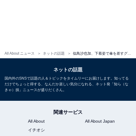
All About ニュース
ネットの話題
似鳥沙也加、下着姿で傘を差すグラビアショットを披露！ 「えちすぎぃ」「エモい感じでセクシー」
ネットの話題
国内外のSNSで話題の人＆トピックをタイムリーにお届けします。知ってる
だけでちょっと得する、なんだか楽しい気分になれる、ネット発「知ら（な
きゃ）損」ニュースが盛りだくさん。
関連サービス
All About
All About Japan
イチオシ