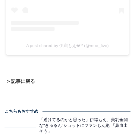
A post shared by 伊織もえ❤️‍? (@moe_five)
＞記事に戻る
こちらもおすすめ
「透けてるのかと思った」伊織もえ、美乳全開
な“きゅるん”ショットにファンもん絶 「鼻血出
そう」