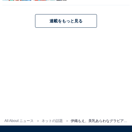
連載をもっと見る
All About ニュース
ネットの話題
伊織もえ、美乳あらわなグラビアショットを披露！ 夏を感じるビキニ姿に「むっちりカワイイ」「可愛いが爆発」の声