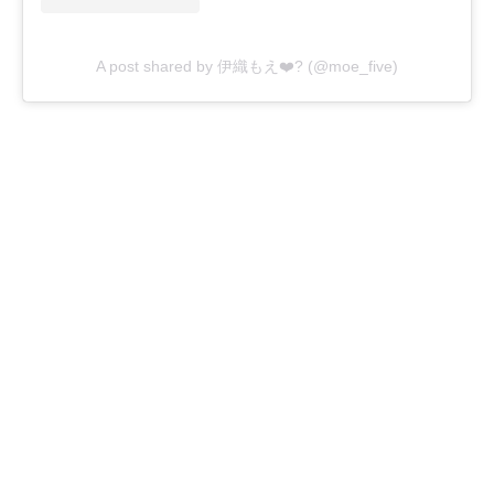
A post shared by 伊織もえ❤️‍? (@moe_five)