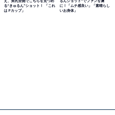
え、美乳全開でこちらを見つめ
るんショット"でファンを虜
る“きゅるん”ショット！ 「これ
に！「ムチ感良い」「素晴らし
は Fカップ」
いお身体」