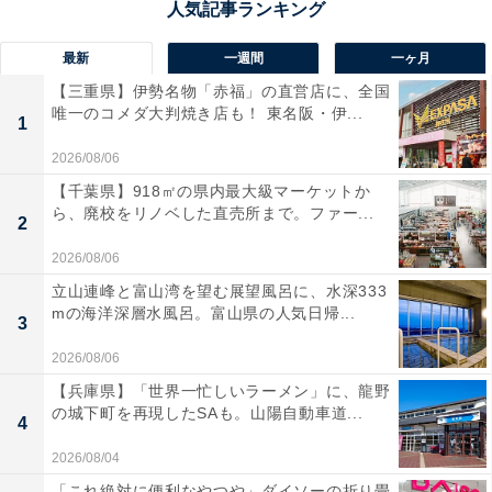
最新
一週間
一ヶ月
【三重県】伊勢名物「赤福」の直営店に、全国
唯一のコメダ大判焼き店も！ 東名阪・伊...
1
2026/08/06
【千葉県】918㎡の県内最大級マーケットか
ら、廃校をリノベした直売所まで。ファー...
2
2026/08/06
立山連峰と富山湾を望む展望風呂に、水深333
mの海洋深層水風呂。富山県の人気日帰...
3
2026/08/06
【兵庫県】「世界一忙しいラーメン」に、龍野
の城下町を再現したSAも。山陽自動車道...
4
2026/08/04
「これ絶対に便利なやつや」ダイソーの折り畳