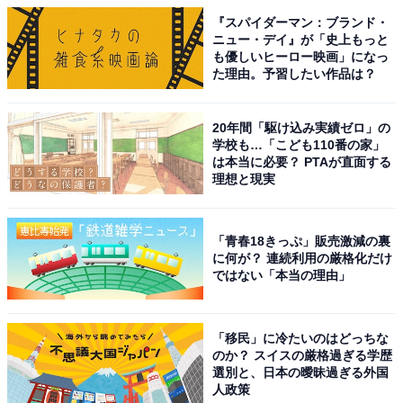
『スパイダーマン：ブランド・
ニュー・デイ』が「史上もっと
も優しいヒーロー映画」になっ
た理由。予習したい作品は？
20年間「駆け込み実績ゼロ」の
学校も…「こども110番の家」
は本当に必要？ PTAが直面する
理想と現実
「青春18きっぷ」販売激減の裏
に何が？ 連続利用の厳格化だけ
ではない「本当の理由」
「移民」に冷たいのはどっちな
のか？ スイスの厳格過ぎる学歴
選別と、日本の曖昧過ぎる外国
人政策