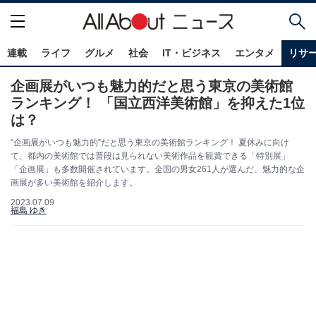
連載
ライフ
グルメ
社会
IT・ビジネス
エンタメ
リサ
企画展がいつも魅力的だと思う東京の美術館
ランキング！ 「国立西洋美術館」を抑えた1位
は？
“企画展がいつも魅力的”だと思う東京の美術館ランキング！ 夏休みに向け
て、都内の美術館では普段は見られない美術作品を観賞できる「特別展」
「企画展」も多数開催されています。全国の男女261人が選んだ、魅力的な企
画展が多い美術館を紹介します。
2023.07.09
福島 ゆき