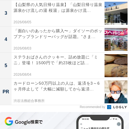
【山梨県の人気日帰り温泉】「山梨日帰り温泉
源泉かけ流しの湯 桜湯」は源泉かけ流...
3
2026/08/05
「面白いのあったから購入〜」ダイソーのポッ
プアップランドリーバッグが話題。“さま...
4
2026/08/03
ステラおばさんのクッキー、詰め放題に「ミ
ニ」登場！ 1500円で「約23枚ほど詰...
5
2026/08/04
カードローン50万円以上の人は、返済を3～6
ヶ月停止して『大幅に減額してから返済...
PR
渋谷法務総合事務所
Recommended by