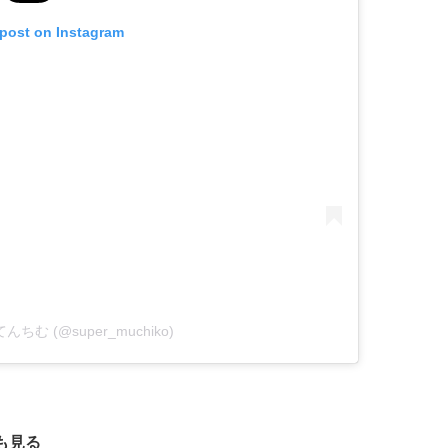
 post on Instagram
y てんちむ (@super_muchiko)
も見る