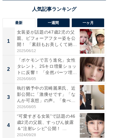
最新
一週間
一ヶ月
女装姿が話題の47歳2児の父
「さす
親、ビフォーアフター姿を公
は」高
1
1
開！ 「素顔もお美しくて納...
災地を
「カ...
2025/06/12
2026/08/0
「ポケモンで言う進化」女性
「女の
タレント、25キロ増量ショッ
介、バ
2
2
トに反響！ 「全然パーツ埋...
らのプレ
愛...
2026/08/05
2026/08/0
執行猶予中の宮崎麗果氏、近
「好感
影公開に「激痩せです」「な
や、“マ
3
3
んか可哀想」の声。「食べら
画変更
れ...
財...
2026/08/05
2026/07/3
“可愛すぎる女装”で話題の46
「脚が
歳2児の父親、すっぴん披露
横川尚
4
4
＆“注射レシピ”公開！ ...
ムキな姿
刃...
2024/09/28
2026/08/0