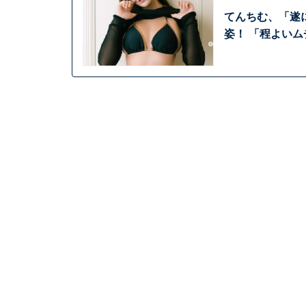
てんちむ、「遂に
姿！ 「程よい