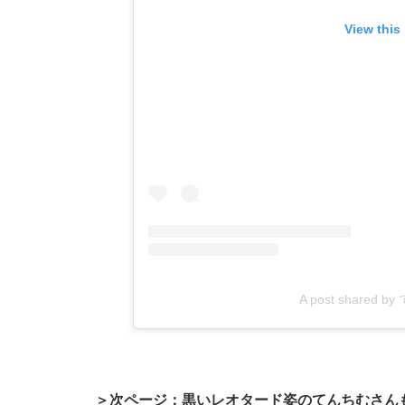
View this
A post shared b
＞次ページ：黒いレオタード姿のてんちむさん