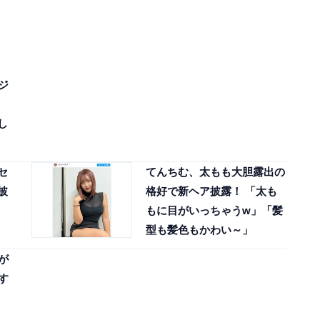
ジ
し
セ
てんちむ、太もも大胆露出の
披
格好で新ヘア披露！ 「太も
もに目がいっちゃうw」「髪
型も髪色もかわい～」
が
す