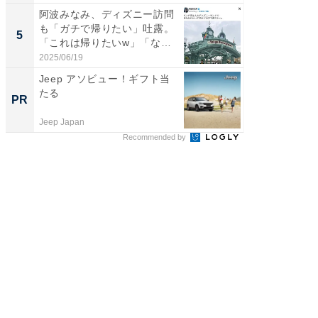
阿波みなみ、ディズニー訪問
「2人と
も「ガチで帰りたい」吐露。
團十郎
5
5
「これは帰りたいw」「なん
「後ろ
ち...
「...
2025/06/19
2026/08/0
Jeep アソビュー！ギフト当
これが
たる
な間取
PR
PR
Jeep Japan
株式会社
Recommended by