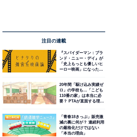
注目の連載
『スパイダーマン：ブラ
ンド・ニュー・デイ』が
「史上もっとも優しいヒ
ーロー映画」になった理
由。予習したい作品は？
20年間「駆け込み実績ゼ
ロ」の学校も…「こども
110番の家」は本当に必
要？ PTAが直面する理想
と現実
「青春18きっぷ」販売激
減の裏に何が？ 連続利用
の厳格化だけではない
「本当の理由」