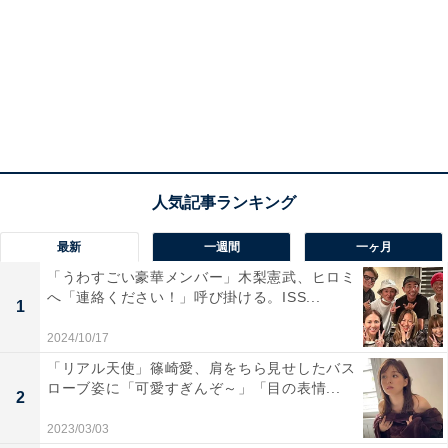
最新
一週間
一ヶ月
「うわすごい豪華メンバー」木梨憲武、ヒロミ
へ「連絡ください！」呼び掛ける。ISS...
1
2024/10/17
「リアル天使」篠崎愛、肩をちら見せしたバス
ローブ姿に「可愛すぎんぞ～」「目の表情...
2
2023/03/03