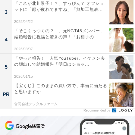
「これが北川景子！？」すっぴん？ オフショ
ットに「顔が疲れてますね」「無加工無表...
3
2025/04/22
「そこくっつくの？！」元NGT48メンバー、
結婚報告に祝福と驚きの声！「お相手の...
4
2026/08/07
「やっと報告！」人気YouTuber、イケメン夫
の顔出しで結婚報告「明日はショッ...
5
2026/01/15
【宝くじ】このままの買い方で、本当に当たる
と思いますか
PR
合同会社デジタルファーム
Recommended by