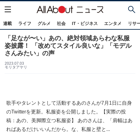
連載
ライフ
グルメ
社会
IT・ビジネス
エンタメ
リサ
「足なが〜い」あの、絶対領域あらわな私服
姿披露！ 「改めてスタイル良いな」「モデル
さんみたい」の声
2023.07.03
モリタアヤリ
歌手やタレントとして活動するあのさんが7月1日に自身
のTwitterを更新。私服姿を公開しました。【実際の投
稿：あの、美脚際立つ私服姿】 あのさんは、「肩幅はあ
ればあるだけいいんだから。な、私服と壁と...