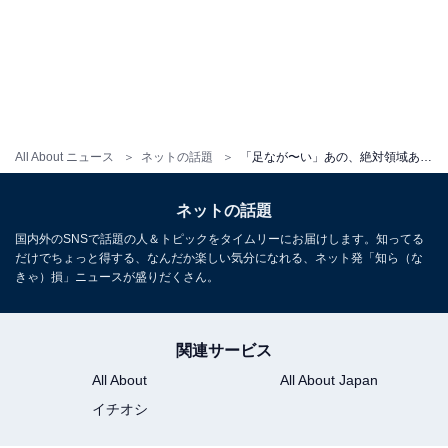
All About ニュース
ネットの話題
「足なが〜い」あの、絶対領域あらわな私服姿披露！ 「改めてスタイル良いな」「モデルさんみたい」の声
ネットの話題
国内外のSNSで話題の人＆トピックをタイムリーにお届けします。知ってる
だけでちょっと得する、なんだか楽しい気分になれる、ネット発「知ら（な
きゃ）損」ニュースが盛りだくさん。
関連サービス
All About
All About Japan
イチオシ