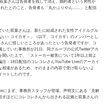
で双葉さんは告発者を残して消え、婚約者という男性が
されたとのこと。告発者も「丸かぶりやん……」と配信
ていた双葉さんは、新たに結成された女性アイドルグル
ない～コイカギ～」（以下、コイカギ）のメンバーとし
葉さんに怪しいところがあったという告発者ですが、コ
ていた事務所が21日、同グループの公式Twitterアカ
を聞いた上で、「ストーカー被害について1年以上前よ
18日配信のコレコレさんYouTube Liveのアーカイ
な相違があるため、そのままの内容で受け取らないよ
イートしたのです。
 Liveにまず、事務所スタッフが登場。声明文にある「見解
話すほどにコレコレさんから出される証拠と双葉さんの