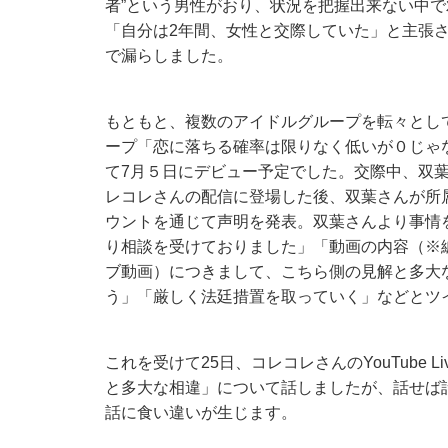
者”という男性がおり、状況を把握出来ない中
「自分は2年間、女性と交際していた」と主張
で漏らしました。
もともと、複数のアイドルグループを転々とし
ープ「恋に落ちる確率は限りなく低いが０じゃ
て7月５日にデビュー予定でした。交際中、双
レコレさんの配信に登場した後、双葉さんが所属し
ウントを通じて声明を発表。双葉さんより事情
り相談を受けておりました」「動画の内容（※編注：
ブ動画）につきまして、こちら側の見解と多大
う」「厳しく法廷措置を取っていく」などとツ
これを受けて25日、コレコレさんのYouTube
と多大な相違」について話しましたが、話せば
話に食い違いが生じます。