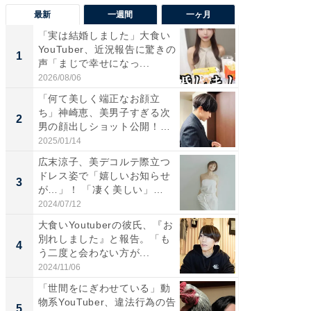
最新
一週間
一ヶ月
「実は結婚しました」大食い
「さす
YouTuber、近況報告に驚きの
は」高
1
1
声「まじで幸せになっ...
災地を
「カ...
2026/08/06
2026/08/0
「何て美しく端正なお顔立
「女の
ち」神崎恵、美男子すぎる次
介、バ
2
2
男の顔出しショット公開！
らのプレ
「め...
愛...
2025/01/14
2026/08/0
広末涼子、美デコルテ際立つ
「脚が
ドレス姿で「嬉しいお知らせ
横川尚
3
3
が…」！ 「凄く美しい」
ムキな姿
「透...
刃...
2024/07/12
2026/08/0
大食いYoutuberの彼氏、『お
「2人と
別れしました』と報告。「も
團十郎
4
4
う二度と会わない方が...
「後ろ
「...
2024/11/06
2026/08/0
「世間をにぎわせている」動
「脳がバ
物系YouTuber、違法行為の告
装姿が話
5
5