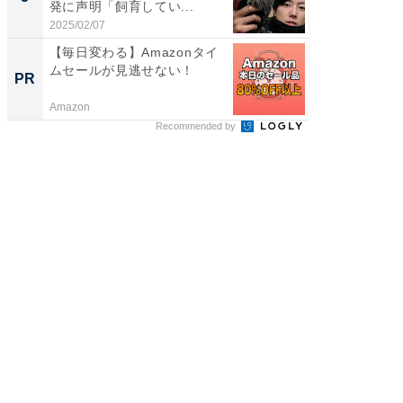
発に声明「飼育してい...
のお父さ
2025/02/07
2026/08/0
【毎日変わる】Amazonタイ
【西野
ムセールが見逃せない！
を追求
PR
PR
は
Amazon
FINCHI o
Recommended by