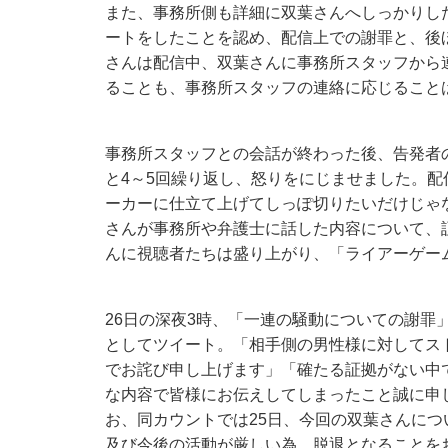
また、事務所側も詳細に双葉さんへしっかりし
ートをしたことを認め、配信上での謝罪と、後
さんは配信中、双葉さんに事務所スタッフから
ることも、事務所スタッフの連絡に応じること
事務所スタッフとの会話が終わった後、告発者
と4～5回繰り返し、怒りをにじませました。
ーカーに仕立て上げてしっぽ切りたいだけじゃ
さんが事務所や弁護士に話した内容について、
んに視聴者たちは盛り上がり、「ライアーゲー
26日の深夜3時、「一連の騒動についての謝罪」
としてツイート。「相手側の男性様に対してス
でお詫び申し上げます」「確たる証拠がない中
な内容で皆様にお伝えしてしまったこと誠に申
お、同カウントでは25日、今回の双葉さんに
及び今後の活動が厳しい為、脱退となることを