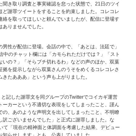
た聞き取り調査と事実確認を怠った状態で、21日のツイ
ほど謝罪ツイートをすることを約束しました。コレコレ
連絡を取ってほしいと頼んでいましたが、配信に登場す
はありませんでした。
の男性が配信に登場。会話の中で、「あとは、法廷で」
配信中のチャット欄には「カモられただけでは？」「スト
ないの？」「そらブチ切れるわ」などの声のほか、双葉
証拠を提示しながら双葉さんのうそをめくるコレコレさ
ムきたあああ」という声も上がりました。
と記した謝罪文を同グループのTwitterでコイカギ運営
トーカーという不適切な表現をしてしまったこと、謹ん
での、あのような声明文を出してしまったこと、不明瞭
し訳ございませんでした」と正式に謝罪しました。な
ついて「現在の精神面と体調面を考慮した結果、デビュー
お知らせします」とも、公表していました。