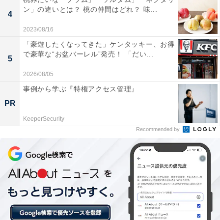
ン」の違いとは？ 桃の仲間はどれ？ 味...
4
横浜市の花・バラをかたどったマドレーヌ
2023/08/16
「豪遊したくなってきた」ケンタッキー、お得
で豪華な“お盆バーレル”発売！ 「だい...
5
2026/08/05
事例から学ぶ『特権アクセス管理』
PR
KeeperSecurity
Recommended by
ありあけ「ローズマドレーヌ」（全4種、各税込302円）、3個入り（税込
907円）