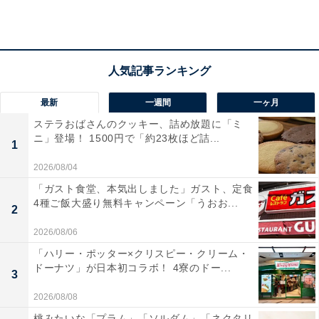
山下公園や横浜にちなんだお土産がそろうショップ
最新
一週間
一ヶ月
ステラおばさんのクッキー、詰め放題に「ミ
ニ」登場！ 1500円で「約23枚ほど詰...
1
2026/08/04
「ガスト食堂、本気出しました」ガスト、定食
4種ご飯大盛り無料キャンペーン「うおお...
2
2026/08/06
「ハリー・ポッター×クリスピー・クリーム・
ドーナツ」が日本初コラボ！ 4寮のドー...
3
2026/08/08
桃みたいな「プラム」「ソルダム」「ネクタリ