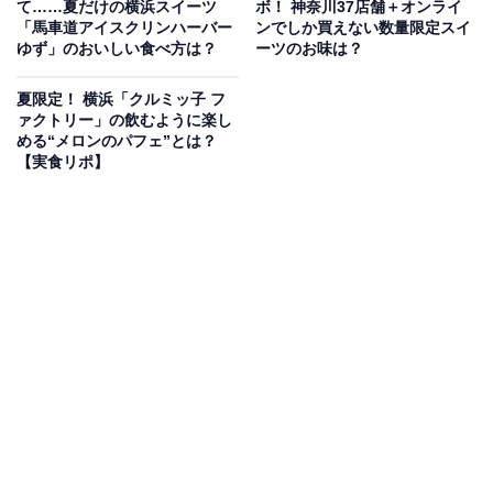
て……夏だけの横浜スイーツ
ボ！ 神奈川37店舗＋オンライ
海を見ながら楽しめる足湯が大人気
「馬車道アイスクリンハーバー
ンでしか買えない数量限定スイ
ゆず」のおいしい食べ方は？
ーツのお味は？
施設内にあるショップでは、横浜の定番土産「ありあけ
夏限定！ 横浜「クルミッ子 フ
のハーバー」、ハマトラ三大ブランドの1つ「キタム
ァクトリー」の飲むように楽し
ラ」のバッグや小物類、「赤い靴」など横浜らしさを表
める“メロンのパフェ”とは？
現したエクスポートのオリジナルグッズなど、山下公園
【実食リポ】
や横浜にゆかりのあるお土産を販売しています。