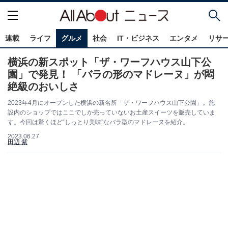
連載
ライフ
グルメ
社会
IT・ビジネス
エンタメ
リサ
横浜の新スポット「ザ・ワーフハウス山下公
園」で発見！ 「バラの形のマドレーヌ」が悶
絶級のおいしさ
2023年4月にオープンした横浜の新名所「ザ・ワーフハウス山下公園」。施
設内のショップではここでしか売っていないお土産スイーツを販売していま
す。今回は驚くほど“しっとり美味”なバラ型のマドレーヌを紹介。
2023.06.27
田辺 紫