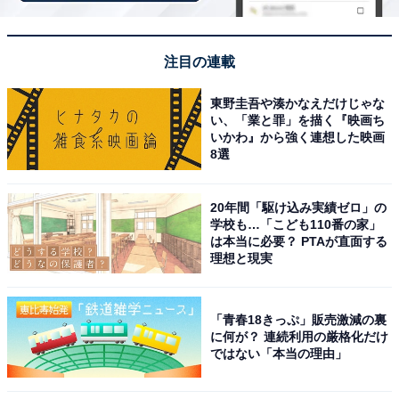
「ローズマドレーヌ」は、同ショップだけで販売してい
る「ありあけ」の商品。横浜市の花・バラをかたどった
注目の連載
焼き菓子で、バラの名所・山下公園にもちなんでいま
す。
東野圭吾や湊かなえだけじゃな
い、「業と罪」を描く『映画ち
いかわ』から強く連想した映画
フレーバーは、ストロベリー・チョコレート・キャラメ
8選
ル・マンゴーの4種類。かわいらしい手提げは3個入り
で、ストロベリー・チョコレート・マンゴーが入ってい
20年間「駆け込み実績ゼロ」の
ます。
学校も…「こども110番の家」
は本当に必要？ PTAが直面する
理想と現実
「青春18きっぷ」販売激減の裏
に何が？ 連続利用の厳格化だけ
ではない「本当の理由」