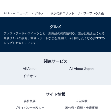
All About ニュース
グルメ
横浜の新スポット「ザ・ワーフハウス山下公園」で発見！ 「バラの形のマドレーヌ」が悶絶級のおいしさ
グルメ
ファストフードやスイーツなど、新商品の発売情報や、誰かに教えたくなる
最新グルメの話題、実食レポートなどをお届け。今日試したくなるおすすめ
レシピも紹介しています。
関連サービス
All About
All About Japan
イチオシ
こちらもおすすめ
サイト情報
横浜・山下公園に足湯が出現!? 朝から夜まで魅
会社概要
広告掲載
力あふれる「ザ・ワーフハウス 山下公園」オー
プン
プライバシーポリシー
著作権・商標・免責事項