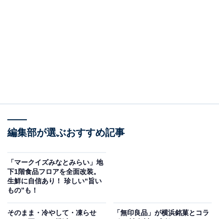
既存の山下公園レストハウスを大幅にリニューアルした
施設で、モーニングからディナーまで食事が楽しめるほ
か、新スポットとして足湯やBBQテラスを備え、話題と
なっています。
編集部が選ぶおすすめ記事
「マークイズみなとみらい」地
下1階食品フロアを全面改装。
生鮮に自信あり！ 珍しい“旨い
もの”も！
そのまま・冷やして・凍らせ
「無印良品」が横浜銘菓とコラ