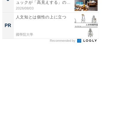
ュックが「高見えする」の...
天然温泉
2026/08/03
2026/08/0
人文知とは個性の上に立つ
人文知
PR
PR
國學院大學
國學院大
Recommended by