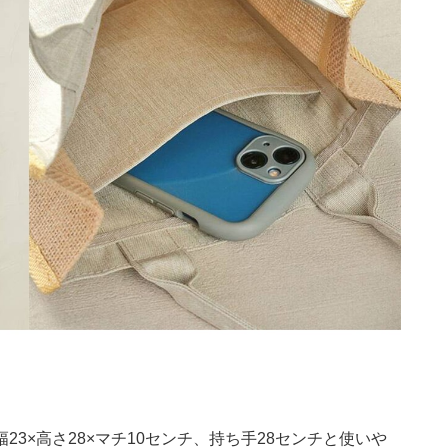
3×高さ28×マチ10センチ、持ち手28センチと使いや