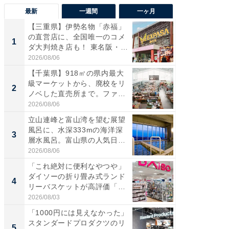
最新
一週間
一ヶ月
【三重県】伊勢名物「赤福」
【兵庫
の直営店に、全国唯一のコメ
ーメン
1
1
ダ大判焼き店も！ 東名阪・
再現した
伊...
道...
2026/08/06
2026/08/0
【千葉県】918㎡の県内最大
「面白
級マーケットから、廃校をリ
入〜」
2
2
ノベした直売所まで。ファ
プラン
ー...
題。“さま
2026/08/06
2026/08/0
立山連峰と富山湾を望む展望
「これ
風呂に、水深333mの海洋深
ダイソ
3
3
層水風呂。富山県の人気日
リーバ
帰...
わ...
2026/08/06
2026/08/0
「これ絶対に便利なやつや」
「100
ダイソーの折り畳み式ランド
スタン
4
4
リーバスケットが高評価「使
ュックが
わ...
2026/08/03
2026/08/0
「1000円には見えなかった」
【羽田
スタンダードプロダクツのリ
は大人4
5
5