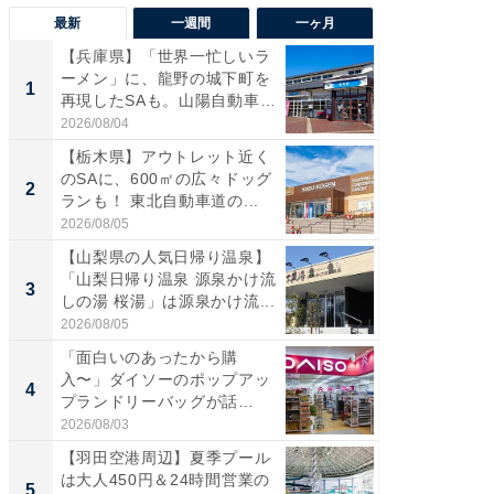
最新
一週間
一ヶ月
【兵庫県】「世界一忙しいラ
「気に
ーメン」に、龍野の城下町を
る〜」3
1
1
再現したSAも。山陽自動車
バー」
道...
好...
2026/08/04
2026/07/3
【栃木県】アウトレット近く
【三重
のSAに、600㎡の広々ドッグ
「鈴鹿天
2
2
ランも！ 東北自動車道の...
は100
2026/08/05
2026/08/0
【山梨県の人気日帰り温泉】
「ミニオ
「山梨日帰り温泉 源泉かけ流
ッグ！ 
3
3
しの湯 桜湯」は源泉かけ流...
ど、夏限
2026/08/05
2026/08/0
「面白いのあったから購
【埼玉
入〜」ダイソーのポップアッ
「行田天
4
4
プランドリーバッグが話
は和の
題。“さま...
が...
2026/08/03
2026/08/0
【羽田空港周辺】夏季プール
【石川
は大人450円＆24時間営業の
湯】「天
5
5