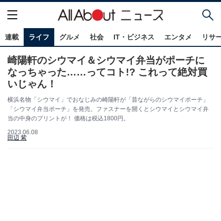
連載
ライフ
グルメ
社会
IT・ビジネス
エンタメ
リサ
崎陽軒のシウマイ＆シウマイ弁当がポーチに
なっちゃった……ってコト!? これって絶対買
いじゃん！
横浜名物「シウマイ」でおなじみの崎陽軒が「昔ながらのシウマイポーチ」
「シウマイ弁当ポーチ」を発売。ファスナーを開くとシウマイとシウマイ弁
当の中身のプリントが！ 価格は税込1800円。
2023.06.08
田辺 紫