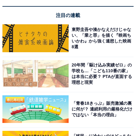
15個入」とほぼ同じ。
注目の連載
東野圭吾や湊かなえだけじゃな
い、「業と罪」を描く『映画ち
いかわ』から強く連想した映画
8選
20年間「駆け込み実績ゼロ」の
学校も…「こども110番の家」
は本当に必要？ PTAが直面する
理想と現実
「青春18きっぷ」販売激減の裏
に何が？ 連続利用の厳格化だけ
昔ながらのシウマイポーチ 表面
ではない「本当の理由」
「移民」に冷たいのはどっちな