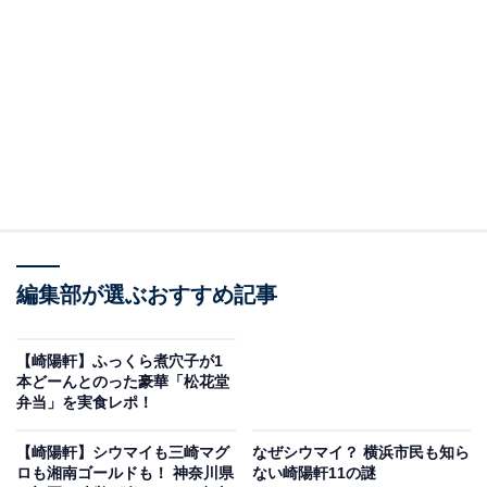
たどった「シウマイ弁当クッション」、ハンドタオル各
種など、次々とオリジナルグッズを世に送り出している
同社。
2023年4月に発売した「シウマイ弁当お弁当箱＆お箸セ
ット」は、再販に次ぐ再販となり、大変な人気を博して
います。
編集部が選ぶおすすめ記事
【崎陽軒】ふっくら煮穴子が1
本どーんとのった豪華「松花堂
弁当」を実食レポ！
【崎陽軒】シウマイも三崎マグ
なぜシウマイ？ 横浜市民も知ら
ロも湘南ゴールドも！ 神奈川県
ない崎陽軒11の謎