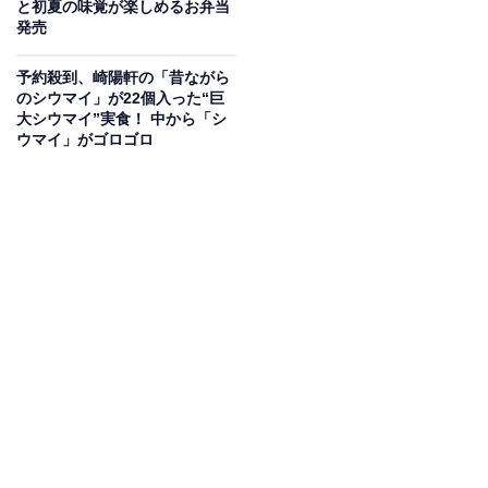
と初夏の味覚が楽しめるお弁当
発売
予約殺到、崎陽軒の「昔ながら
のシウマイ」が22個入った“巨
大シウマイ”実食！ 中から「シ
ウマイ」がゴロゴロ
昔ながらのシウマイポーチ 中面
今回、発売する新たなグッズは「
昔ながらのシウマイポ
ーチ
」「
シウマイ弁当ポーチ
」。
表面には「昔ながらのシウマイ 15個入」と「シウマイ弁
当」のパッケージデザインが、ファスナーを開くと中に
はシウマイとシウマイ弁当の中身の画像がプリントされ
ています。