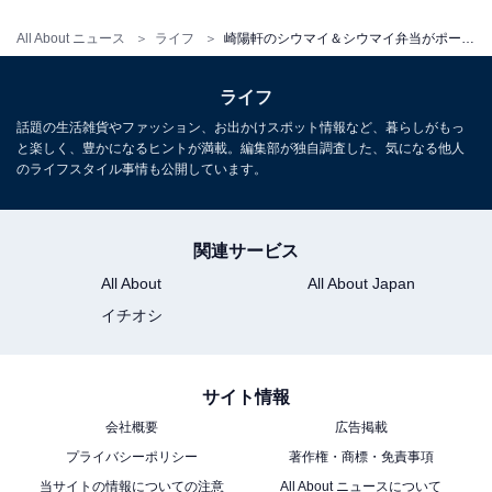
一方の「
シウマイ弁当ポーチ
」のサイズは約15×22×高さ
All About ニュース
ライフ
崎陽軒のシウマイ＆シウマイ弁当がポーチになっちゃった……ってコト!? これって絶対買いじゃん！
6センチで、こちらも表面のサイズ感は「シウマイ弁
当」とほぼ同じです。
ライフ
話題の生活雑貨やファッション、お出かけスポット情報など、暮らしがもっ
と楽しく、豊かになるヒントが満載。編集部が独自調査した、気になる他人
のライフスタイル事情も公開しています。
関連サービス
All About
All About Japan
イチオシ
サイト情報
会社概要
広告掲載
プライバシーポリシー
著作権・商標・免責事項
当サイトの情報についての注意
All About ニュースについて