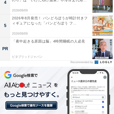
のり」は「いけだゆげ温泉」や冷冷交代浴...
4
2026/08/09
2026年8月発売！ パンどろぼうが時計付きフ
ィギュアになった「パンどろぼう フ...
5
2026/08/09
「夜中起きる原因は脳」4時間睡眠の人必見
PR
ビタブリッドジャパン
Recommended by
サイズ感もほぼ同じで本物そっくり!?
「
昔ながらのシウマイポーチ
」のサイズは約22×11.5×高
さ6センチで、表面のサイズ感は「昔ながらのシウマイ