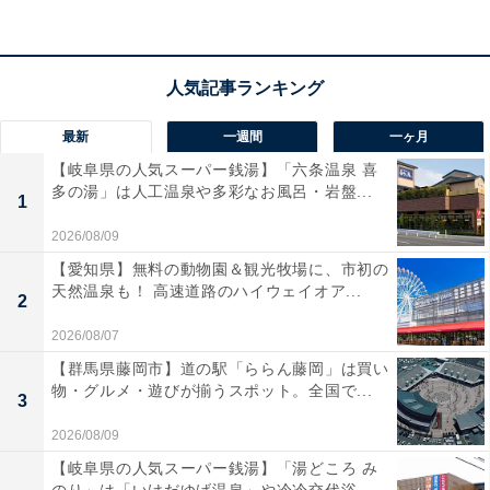
最新
一週間
一ヶ月
【岐阜県の人気スーパー銭湯】「六条温泉 喜
多の湯」は人工温泉や多彩なお風呂・岩盤...
1
2026/08/09
【愛知県】無料の動物園＆観光牧場に、市初の
天然温泉も！ 高速道路のハイウェイオア...
2
2026/08/07
シウマイ弁当ポーチ 中面
【群馬県藤岡市】道の駅「ららん藤岡」は買い
物・グルメ・遊びが揃うスポット。全国で...
3
発売について
崎陽軒公式ツイッター
が発表すると、「ほ
しい」「かわいい」「シウマイ食べたくなる」と早くも
2026/08/09
話題に。
【岐阜県の人気スーパー銭湯】「湯どころ み