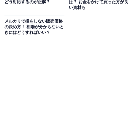
ん。
どう対応するのが正解？
は？ お金をかけて買った方が良
い資材も
注意点としては、この時点ではしっかり梱包しないこと
メルカリで損をしない販売価格
です。出品後に質問が来たら、商品を見て確認する可能
の決め方！ 相場が分からないと
きにはどうすればいい？
性もあるからです。商品が売れるまでは、汚れを防ぐた
めに袋に入れておくだけでOKです。