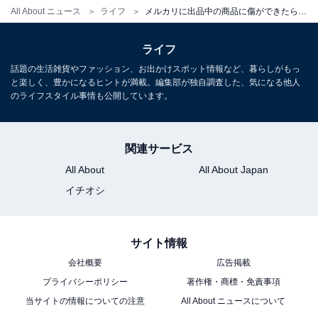
All About ニュース
ライフ
メルカリに出品中の商品に傷ができたらどうする？ ダメージを防ぐ安全な管理のコツ
購入前にダメージができてしまったら？
ライフ
万が一出品した商品に汚れなどが付いてしまったらどう
話題の生活雑貨やファッション、お出かけスポット情報など、暮らしがもっ
すれば良いのでしょうか。これに関しては、ダメージの
と楽しく、豊かになるヒントが満載。編集部が独自調査した、気になる他人
のライフスタイル事情も公開しています。
程度に応じて判断していきます。
関連サービス
・ダメージが少ない場合には商品の編集でカバーする
商品へのダメージが少なく、商品として価値があると判
All About
All About Japan
断できるならば、商品説明にダメージを追記すればOKで
イチオシ
す。商品の編集が行われれば、検索されたときに上の方
に表示されるメリットもあります。
サイト情報
会社概要
広告掲載
・ダメージが大きい場合には、出品を取り消して処分す
プライバシーポリシー
著作権・商標・免責事項
る
当サイトの情報についての注意
All About ニュースについて