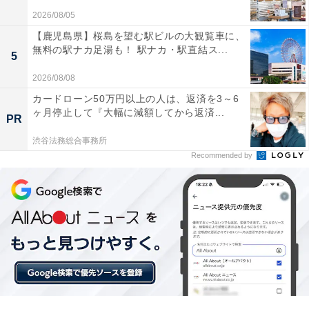
2026/08/05
【鹿児島県】桜島を望む駅ビルの大観覧車に、
無料の駅ナカ足湯も！ 駅ナカ・駅直結ス...
5
2026/08/08
カードローン50万円以上の人は、返済を3～6
ヶ月停止して『大幅に減額してから返済...
PR
渋谷法務総合事務所
Recommended by
出品したら元の場所に戻しておく
出品した商品は、出品されるまでしばらく同じ場所に置
かれていたと思います。そこが定位置になっている場合
も多いので、出品した後で元の場所に戻しておけば、
「あそこにあるな」と分かります。下手に場所を移動さ
せないということです。