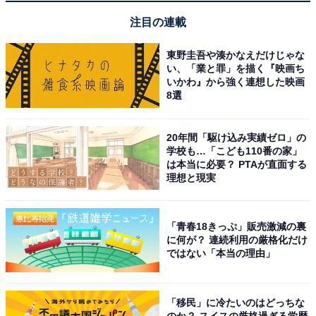
・専用のスペースを作って保管する
注目の連載
東野圭吾や湊かなえだけじゃな
い、「業と罪」を描く『映画ち
いかわ』から強く連想した映画
8選
20年間「駆け込み実績ゼロ」の
学校も…「こども110番の家」
は本当に必要？ PTAが直面する
理想と現実
「青春18きっぷ」販売激減の裏
に何が？ 連続利用の厳格化だけ
ではない「本当の理由」
専用のスペースを作って保管する
メルカリ専用のスペースを作って、出品物をまとめて管
「移民」に冷たいのはどっちな
理する方法もあります。その場所を見れば商品が必ずあ
のか？ スイスの厳格過ぎる学歴