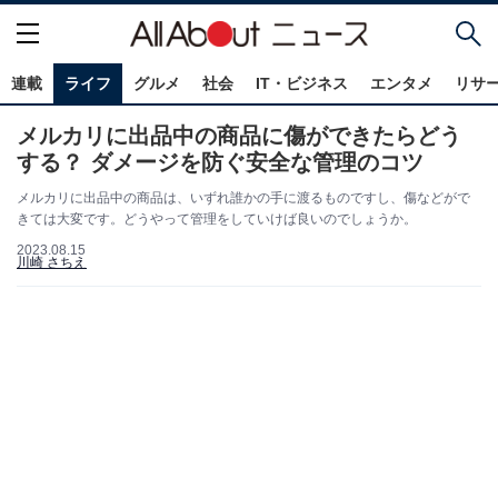
連載
ライフ
グルメ
社会
IT・ビジネス
エンタメ
リサ
メルカリに出品中の商品に傷ができたらどう
する？ ダメージを防ぐ安全な管理のコツ
メルカリに出品中の商品は、いずれ誰かの手に渡るものですし、傷などがで
きては大変です。どうやって管理をしていけば良いのでしょうか。
2023.08.15
川崎 さちえ