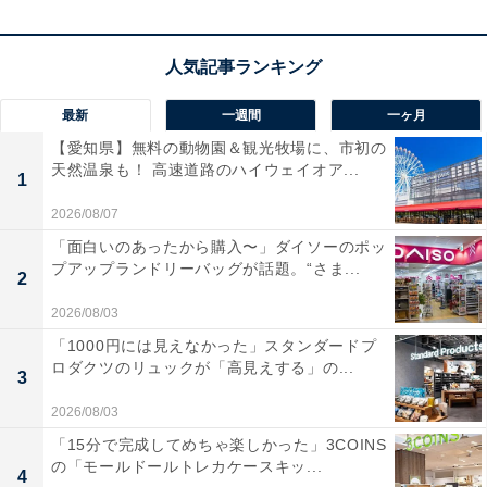
商品の紛失を防ぐためにできること
最新
一週間
一ヶ月
【愛知県】無料の動物園＆観光牧場に、市初の
メルカリに出品した後、絶対に避けたいのが商品の紛失
天然温泉も！ 高速道路のハイウェイオア...
1
です。出品期間が長くなると、どこに置いたのか忘れて
2026/08/07
しまうこともあるでしょう。それを防ぐための方法は大
「面白いのあったから購入〜」ダイソーのポッ
きく2つあります。
プアップランドリーバッグが話題。“さま...
2
2026/08/03
・元の場所に戻しておく
「1000円には見えなかった」スタンダードプ
ロダクツのリュックが「高見えする」の...
3
2026/08/03
「15分で完成してめちゃ楽しかった」3COINS
の「モールドールトレカケースキッ...
4