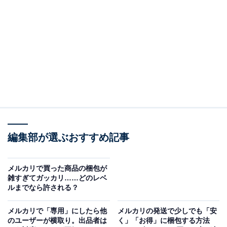
出品したらビニールの袋に入れて汚れを防止する
編集部が選ぶおすすめ記事
出品した時の状態を保つには、汚れに注意しましょう。
室内とはいえ、ちょっとしたことで汚れてしまう場合も
メルカリで買った商品の梱包が
あるからです。汚れから商品を守るために、筆者はすぐ
雑すぎてガッカリ……どのレベ
に半透明のビニール袋に入れるようにしています。どの
ルまでなら許される？
商品が入っているのか分かりやすくしておくためです。
メルカリで「専用」にしたら他
メルカリの発送で少しでも「安
発送時にもそのまま使えますから、無駄にはなりませ
のユーザーが横取り。出品者は
く」「お得」に梱包する方法