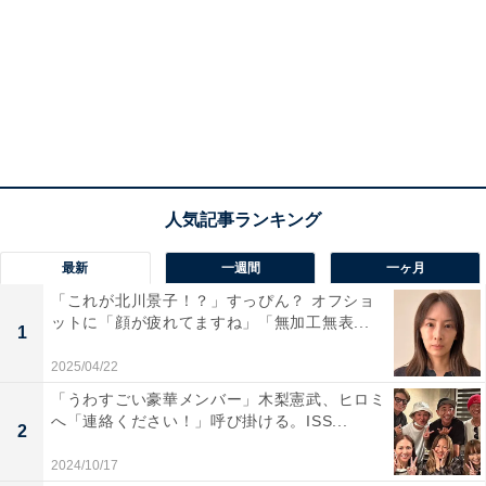
最新
一週間
一ヶ月
「これが北川景子！？」すっぴん？ オフショ
ットに「顔が疲れてますね」「無加工無表...
1
2025/04/22
「うわすごい豪華メンバー」木梨憲武、ヒロミ
へ「連絡ください！」呼び掛ける。ISS...
2
2024/10/17