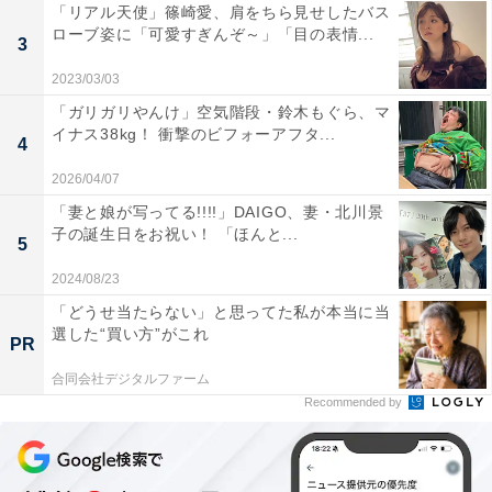
「リアル天使」篠崎愛、肩をちら見せしたバス
ローブ姿に「可愛すぎんぞ～」「目の表情...
3
2023/03/03
「ガリガリやんけ」空気階段・鈴木もぐら、マ
イナス38kg！ 衝撃のビフォーアフタ...
4
2026/04/07
「妻と娘が写ってる!!!!」DAIGO、妻・北川景
子の誕生日をお祝い！ 「ほんと...
5
2024/08/23
「どうせ当たらない」と思ってた私が本当に当
選した“買い方”がこれ
PR
合同会社デジタルファーム
Recommended by