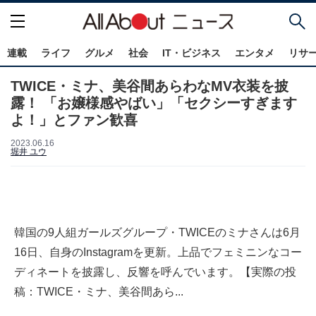
連載
ライフ
グルメ
社会
IT・ビジネス
エンタメ
リサ
TWICE・ミナ、美谷間あらわなMV衣装を披
露！ 「お嬢様感やばい」「セクシーすぎます
よ！」とファン歓喜
2023.06.16
堀井 ユウ
韓国の9人組ガールズグループ・TWICEのミナさんは6月
16日、自身のInstagramを更新。上品でフェミニンなコー
ディネートを披露し、反響を呼んでいます。【実際の投
稿：TWICE・ミナ、美谷間あら...