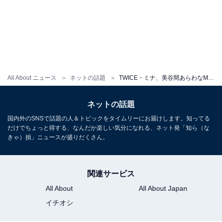
All About ニュース
ネットの話題
TWICE・ミナ、美谷間あらわなMV衣装を披露！ 「お嬢様感やばい」「セクシーすぎますよ！」とファン歓喜
ネットの話題
国内外のSNSで話題の人＆トピックをタイムリーにお届けします。知ってる
だけでちょっと得する、なんだか楽しい気分になれる、ネット発「知ら（な
きゃ）損」ニュースが盛りだくさん。
関連サービス
All About
All About Japan
イチオシ