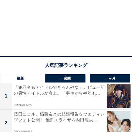
最新
一週間
一ヶ月
「犯罪者もアイドルできるんやな」デビュー前
の男性アイドルが炎上。「事件から半年も...
1
2026/03/25
藤田ニコル、稲葉友との結婚報告＆ウエディン
グフォト公開！ 池田エライザ＆内田理央...
2