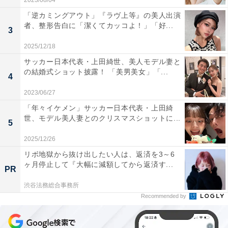
2023/08/04
「逆カミングアウト」『ラヴ上等』の美人出演
者、整形告白に「潔くてカッコよ！」「好...
3
2025/12/18
サッカー日本代表・上田綺世、美人モデル妻と
の結婚式ショット披露！ 「美男美女」「...
4
2023/06/27
「年々イケメン」サッカー日本代表・上田綺
世、モデル美人妻とのクリスマスショットに...
5
2025/12/26
リボ地獄から抜け出したい人は、返済を3～6
ヶ月停止して『大幅に減額してから返済す...
PR
渋谷法務総合事務所
Recommended by