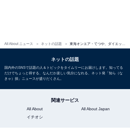
All About ニュース
ネットの話題
東海オンエア・てつや、ダイエットで9キロ減のビフォーアフター写真公開！ 「イケメンすぎる」「すげー！」
ネットの話題
国内外のSNSで話題の人＆トピックをタイムリーにお届けします。知ってる
だけでちょっと得する、なんだか楽しい気分になれる、ネット発「知ら（な
きゃ）損」ニュースが盛りだくさん。
関連サービス
All About
All About Japan
イチオシ