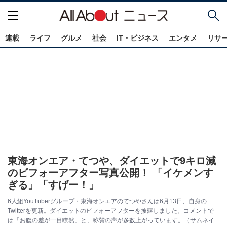
連載
ライフ
グルメ
社会
IT・ビジネス
エンタメ
リサ
東海オンエア・てつや、ダイエットで9キロ減
のビフォーアフター写真公開！ 「イケメンす
ぎる」「すげー！」
6人組YouTuberグループ・東海オンエアのてつやさんは6月13日、自身の
Twitterを更新。ダイエットのビフォーアフターを披露しました。コメントで
は「お腹の差が一目瞭然」と、称賛の声が多数上がっています。（サムネイ