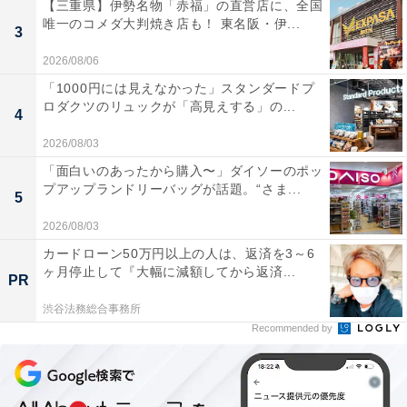
【三重県】伊勢名物「赤福」の直営店に、全国
唯一のコメダ大判焼き店も！ 東名阪・伊...
3
2026/08/06
「1000円には見えなかった」スタンダードプ
ロダクツのリュックが「高見えする」の...
4
2026/08/03
「面白いのあったから購入〜」ダイソーのポッ
プアップランドリーバッグが話題。“さま...
5
2026/08/03
カードローン50万円以上の人は、返済を3～6
ヶ月停止して『大幅に減額してから返済...
PR
渋谷法務総合事務所
Recommended by