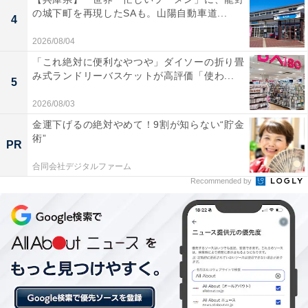
の城下町を再現したSAも。山陽自動車道...
4
2026/08/04
「これ絶対に便利なやつや」ダイソーの折り畳
み式ランドリーバスケットが高評価「使わ...
5
2026/08/03
金運下げるの絶対やめて！9割が知らない“貯金
水が流れるスポンジ＆ボトルホルダー
術”
PR
合同会社デジタルファーム
Recommended by