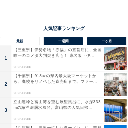
tower ポリ袋エコホルダー（出典：楽天市場）
ポリ袋をひっかけるだけでゴミ箱が完成。ペットボトル
の乾燥やレシピ本の立て掛けなどにも便利です。使わな
最新
一週間
一ヶ月
いときは折り畳んで収納できます。
【三重県】伊勢名物「赤福」の直営店に、全国
唯一のコメダ大判焼き店も！ 東名阪・伊...
1
＞楽天市場で見る
2026/08/06
【千葉県】918㎡の県内最大級マーケットか
ら、廃校をリノベした直売所まで。ファー...
2
2026/08/06
立山連峰と富山湾を望む展望風呂に、水深333
mの海洋深層水風呂。富山県の人気日帰...
3
2026/08/06
【兵庫県】「世界一忙しいラーメン」に、龍野