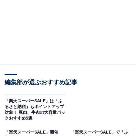
tower マグネット布巾ハンガー（出典：楽天市場）
冷蔵庫やスチールラックなどの金属面にマグネットで付
けられる布巾ハンガー。使わないときはバーを収納すれ
ば、キッチンがすっきりします。
＞楽天市場で見る
編集部が選ぶおすすめ記事
「楽天スーパーSALE」は「ふ
るさと納税」もポイントアップ
対象！ 豚肉、牛肉の大容量パッ
クおすすめ5選
「楽天スーパーSALE」開催
「楽天スーパーSALE」で「ふ