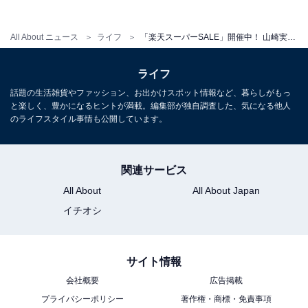
＞楽天市場で見る
All About ニュース
ライフ
「楽天スーパーSALE」開催中！ 山崎実業の「tower」シリーズがポイント5倍に
ライフ
マグネットバスルームバスケット
話題の生活雑貨やファッション、お出かけスポット情報など、暮らしがもっ
と楽しく、豊かになるヒントが満載。編集部が独自調査した、気になる他人
のライフスタイル事情も公開しています。
関連サービス
All About
All About Japan
イチオシ
サイト情報
会社概要
広告掲載
プライバシーポリシー
著作権・商標・免責事項