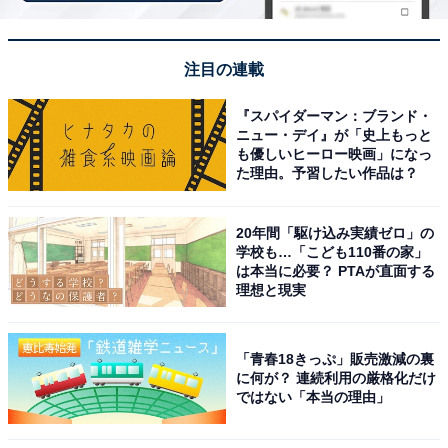
注目の連載
『スパイダーマン：ブランド・
tower 水が流れるスポンジ＆ボトルホルダー（出典：楽天市場）
ニュー・デイ』が「史上もっと
も優しいヒーロー映画」になっ
キッチンの水回りアイテムをまとめて収納できるアイテ
た理由。予習したい作品は？
ム。水切りトレーに落ちた水が、シンクに流れ出る構造
になっています。
20年間「駆け込み実績ゼロ」の
学校も…「こども110番の家」
は本当に必要？ PTAが直面する
＞楽天市場で見る
理想と現実
「青春18きっぷ」販売激減の裏
折り畳み水切りラック シリコントレー付き
に何が？ 連続利用の厳格化だけ
ではない「本当の理由」