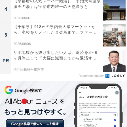
【京都府の人気スーパー銭湯】「宇治天然温泉
源氏の湯」は宇治市内唯一の天然温泉と...
4
2026/08/07
【千葉県】918㎡の県内最大級マーケットか
ら、廃校をリノベした直売所まで。ファー...
5
2026/08/06
リボ地獄から抜け出したい人は、返済を3～6
ヶ月停止して『大幅に減額してから返済す...
PR
渋谷法務総合事務所
銀鮭切り身【千葉県勝浦市】1万5000円（出典：
楽天市場
）
Recommended by
切り身加工の際に出た訳あり銀鮭（チリ産／養殖）。総
量約2.8キロ。6月中、順次発送予定です。離島への配送
はできません。