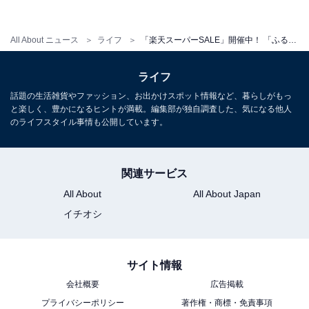
4. いくらしょうゆ漬け【北海道別海町】 1万円
※6月12日以降は1万2000円
All About ニュース
ライフ
「楽天スーパーSALE」開催中！ 「ふるさと納税」いくら、銀鮭などの海鮮返礼品おすすめ5選
ライフ
話題の生活雑貨やファッション、お出かけスポット情報など、暮らしがもっ
と楽しく、豊かになるヒントが満載。編集部が独自調査した、気になる他人
のライフスタイル事情も公開しています。
関連サービス
All About
All About Japan
イチオシ
サイト情報
会社概要
広告掲載
いくらしょうゆ漬け【北海道別海町】1万円 ※6月12日以降は1万2000円
プライバシーポリシー
著作権・商標・免責事項