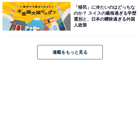
「移民」に冷たいのはどっちな
のか？ スイスの厳格過ぎる学歴
選別と、日本の曖昧過ぎる外国
人政策
連載をもっと見る
エンペラーサーモン【北海道白糠町】1万5000円（出典：
楽天市場
）
EPA、DHA、オメガ3の含有量が多く、キングサーモン
よりも上質な「エンペラーサーモン」（ノルウェー産／
養殖）を生食用に加工。総量1キロ。目安の配送時期を
選択できます（最早で10月末、最遅で12月末）。