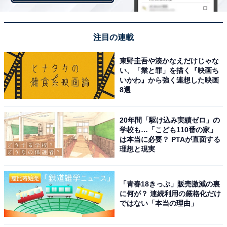
注目の連載
東野圭吾や湊かなえだけじゃな
い、「業と罪」を描く『映画ち
いかわ』から強く連想した映画
8選
20年間「駆け込み実績ゼロ」の
学校も…「こども110番の家」
は本当に必要？ PTAが直面する
理想と現実
3. エンペラーサーモン【北海道白糠町】1万5000
円
「青春18きっぷ」販売激減の裏
に何が？ 連続利用の厳格化だけ
ではない「本当の理由」