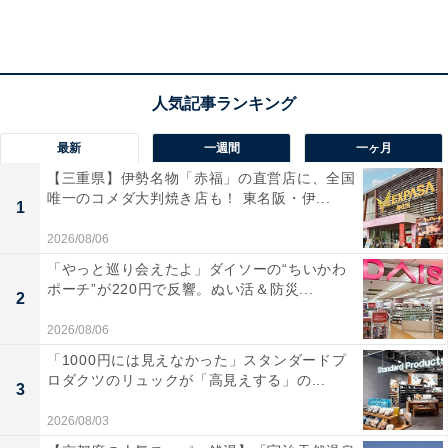
最新
一週間
一ヶ月
【三重県】伊勢名物「赤福」の直営店に、全国
唯一のコメダ大判焼き店も！ 東名阪・伊...
1
2026/08/06
「やっと巡り会えたよ」ダイソーの“ちいかわ
ポーチ”が220円で反響。ぬい活＆防災...
2
2. 銀鮭切り身【千葉県勝浦市】1万5000円
2026/08/06
「1000円には見えなかった」スタンダードプ
ロダクツのリュックが「高見えする」の...
3
2026/08/03