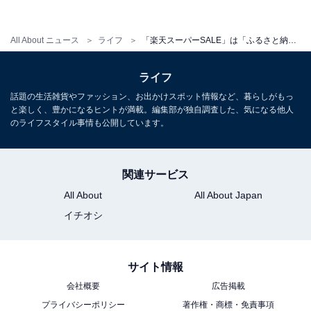
All About ニュース
ライフ
「楽天スーパーSALE」は「ふるさと納税」もポイントアップ対象！ 豚肉、牛肉の大容量パックおすすめ5選
4. 牛肉切り落とし【大阪府泉佐野市】1万2000円
ライフ
話題の生活雑貨やファッション、お出かけスポット情報など、暮らしがもっ
と楽しく、豊かになるヒントが満載。編集部が独自調査した、気になる他人
のライフスタイル事情も公開しています。
関連サービス
All About
All About Japan
イチオシ
サイト情報
会社概要
広告掲載
プライバシーポリシー
著作権・商標・免責事項