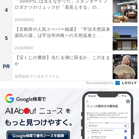
「1000円には見えなかった」スタンダードプ
ロダクツのリュックが「高見えする」の...
4
2026/08/03
【京都府の人気スーパー銭湯】「宇治天然温泉
源氏の湯」は宇治市内唯一の天然温泉と...
5
2026/08/07
【宝くじの裏技】当たる側に回るか、このまま
か
PR
合同会社デジタルファーム
Recommended by
豚肉5種【宮崎県串間市】1万5000円（出典：
楽天市場
）
豚肉5種の詰め合わせ（豚切り落とし、豚ロースしゃぶ
しゃぶ用、豚肩ロースしゃぶしゃぶ用、豚ロースまたは
肩ロースとんかつ用、豚ミンチ）。総計4.1キロ。発送時
期は7～12月の中から選択できます。