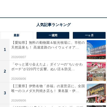
最新
一週間
一ヶ月
【愛知県】無料の動物園＆観光牧場に、市初の
天然温泉も！ 高速道路のハイウェイオア...
1
2026/08/07
「やっと巡り会えたよ」ダイソーの“ちいかわ
ポーチ”が220円で反響。ぬい活＆防災...
2
2026/08/06
【三重県】伊勢名物「赤福」の直営店に、全国
2. 豚肉5種【宮崎県串間市】1万5000円
唯一のコメダ大判焼き店も！ 東名阪・伊...
3
2026/08/06