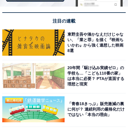
注目の連載
東野圭吾や湊かなえだけじゃな
い、「業と罪」を描く『映画ち
いかわ』から強く連想した映画
8選
20年間「駆け込み実績ゼロ」の
学校も…「こども110番の家」
は本当に必要？ PTAが直面する
理想と現実
「青春18きっぷ」販売激減の裏
3. 豚肉切り落とし【熊本県大津町】1万円
に何が？ 連続利用の厳格化だけ
ではない「本当の理由」