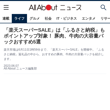
連載
ライフ
グルメ
社会
IT・ビジネス
エンタメ
リサ
「楽天スーパーSALE」は「ふるさと納税」も
ポイントアップ対象！ 豚肉、牛肉の大容量パ
ックおすすめ5選
楽天市場は6月11日1時59分まで、「楽天スーパーSALE」を開催中。「ふる
さと納税」返礼品の中から、おすすめの豚肉、牛肉の大容量パックを紹介し
ます。
2023.06.07
All About ニュース編集部