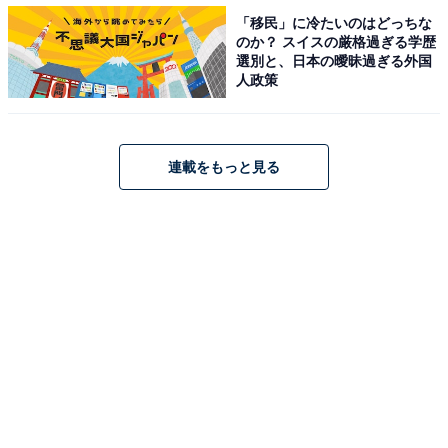
「移民」に冷たいのはどっちな
のか？ スイスの厳格過ぎる学歴
選別と、日本の曖昧過ぎる外国
人政策
連載をもっと見る
豚肉切り落とし【熊本県大津町】1万円（出典：
楽天市場
）
「熊本うまかポーク」のセット。切り落としのみ（総計
3.6キロ）、または切り落とし＋ミンチセット（総計4キ
ロ）のいずれかを選択できます。発送時期も選択可能
（最早で7月下旬、最遅で11月末頃）です。