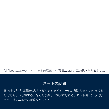
All About ニュース
ネットの話題
藤田ニコル、二の腕あらわ＆おなかちらりな“ワイルド系”コーデ！ 「白い肌が綺麗」「めちゃ素敵なファッション」
ネットの話題
国内外のSNSで話題の人＆トピックをタイムリーにお届けします。知ってる
だけでちょっと得する、なんだか楽しい気分になれる、ネット発「知ら（な
きゃ）損」ニュースが盛りだくさん。