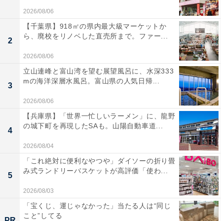
2026/08/06
【千葉県】918㎡の県内最大級マーケットか
ら、廃校をリノベした直売所まで。ファー...
2
2026/08/06
立山連峰と富山湾を望む展望風呂に、水深333
mの海洋深層水風呂。富山県の人気日帰...
3
2026/08/06
【兵庫県】「世界一忙しいラーメン」に、龍野
の城下町を再現したSAも。山陽自動車道...
4
2026/08/04
「これ絶対に便利なやつや」ダイソーの折り畳
み式ランドリーバスケットが高評価「使わ...
5
2026/08/03
「宝くじ、運じゃなかった」当たる人は“同じ
こと”してる
PR