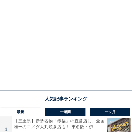
最新
一週間
一ヶ月
【三重県】伊勢名物「赤福」の直営店に、全国
唯一のコメダ大判焼き店も！ 東名阪・伊...
1