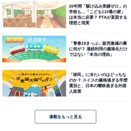
20年間「駆け込み実績ゼロ」の
学校も…「こども110番の家」
は本当に必要？ PTAが直面する
理想と現実
「青春18きっぷ」販売激減の裏
に何が？ 連続利用の厳格化だけ
ではない「本当の理由」
「移民」に冷たいのはどっちな
のか？ スイスの厳格過ぎる学歴
選別と、日本の曖昧過ぎる外国
人政策
連載をもっと見る