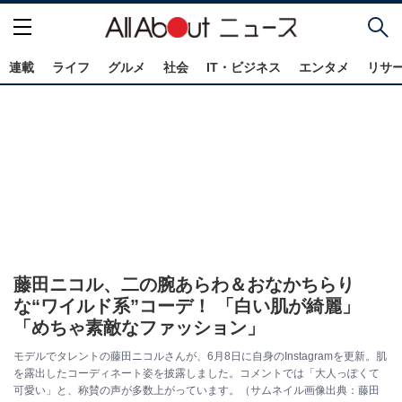
連載
ライフ
グルメ
社会
IT・ビジネス
エンタメ
リサ
藤田ニコル、二の腕あらわ＆おなかちらり
な“ワイルド系”コーデ！ 「白い肌が綺麗」
「めちゃ素敵なファッション」
モデルでタレントの藤田ニコルさんが、6月8日に自身のInstagramを更新。肌
を露出したコーディネート姿を披露しました。コメントでは「大人っぽくて
可愛い」と、称賛の声が多数上がっています。（サムネイル画像出典：藤田