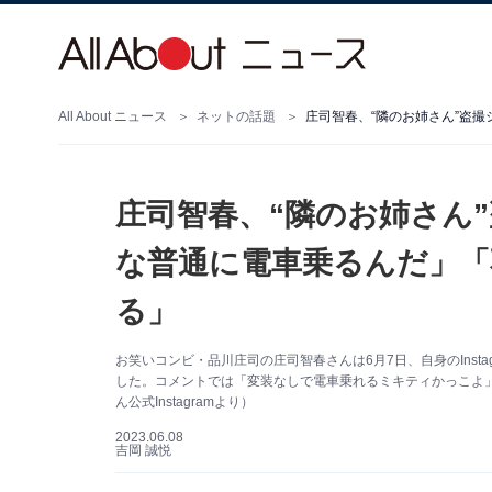
All About ニュース
ネットの話題
庄司智春、“隣のお姉さん
な普通に電車乗るんだ」「
る」
お笑いコンビ・品川庄司の庄司智春さんは6月7日、自身のInst
した。コメントでは「変装なしで電車乗れるミキティかっこよ
ん公式Instagramより）
2023.06.08
吉岡 誠悦