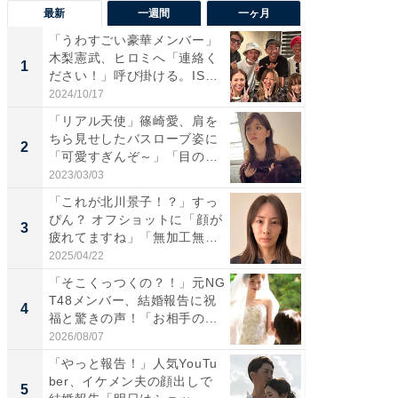
最新
一週間
一ヶ月
「うわすごい豪華メンバー」
「さす
木梨憲武、ヒロミへ「連絡く
は」高
1
1
ださい！」呼び掛ける。IS
災地を
S...
「カ...
2024/10/17
2026/08/0
「リアル天使」篠崎愛、肩を
「女の
ちら見せしたバスローブ姿に
介、バ
2
2
「可愛すぎんぞ～」「目の表
らのプレ
情...
愛...
2023/03/03
2026/08/0
「これが北川景子！？」すっ
「脚が
ぴん？ オフショットに「顔が
横川尚
3
3
疲れてますね」「無加工無
ムキな姿
表...
刃...
2025/04/22
2026/08/0
「そこくっつくの？！」元NG
「え、
T48メンバー、結婚報告に祝
芸人、2
4
4
福と驚きの声！「お相手の...
エットに
2026/08/07
2026/08/0
「やっと報告！」人気YouTu
「脳がバ
ber、イケメン夫の顔出しで
装姿が話
5
5