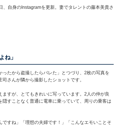
自身のInstagramを更新。妻でタレントの藤本美貴さ
よね」
かったから盗撮したらバレた」とつづり、2枚の写真を
庄司さんが隣から撮影したショットです。
えますが、とてもきれいに写っています。2人の仲が良
を隠すことなく普通に電車に乗っていて、周りの乗客は
んですね」「理想の夫婦です！」「こんなエモいことそ