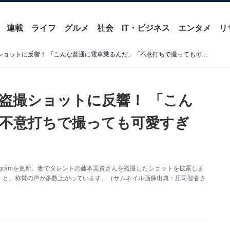
連載
ライフ
グルメ
社会
IT・ビジネス
エンタメ
リ
庄司智春、“隣のお姉さん”盗撮ショットに反響！ 「こんな普通に電車乗るんだ」「不意打ちで撮っても可愛すぎる」
”盗撮ショットに反響！ 「こん
不意打ちで撮っても可愛すぎ
agramを更新。妻でタレントの藤本美貴さんを盗撮したショットを披露しま
」と、称賛の声が多数上がっています。（サムネイル画像出典：庄司智春さ