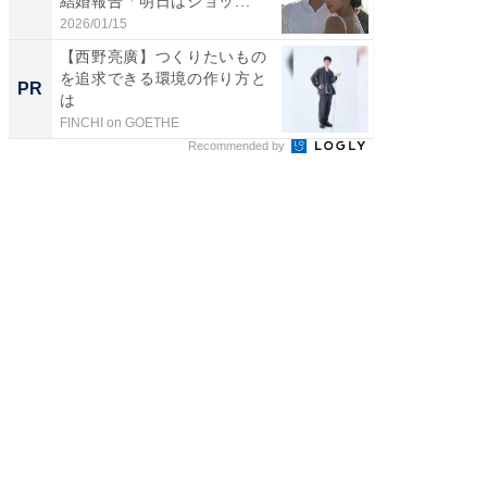
結婚報告「明日はショッ...
のお父さ
2026/01/15
2026/08/0
【西野亮廣】つくりたいもの
マーシ
を追求できる環境の作り方と
「ファ
PR
PR
は
い理由
FINCHI on GOETHE
Marshall 
Recommended by