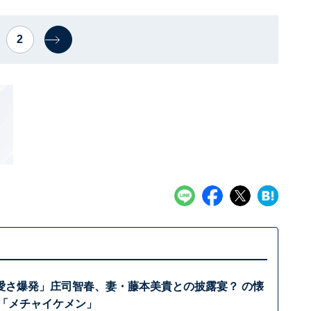
2
愛さ爆発」庄司智春、妻・藤本美貴との披露宴？ の懐
 「メチャイケメン」