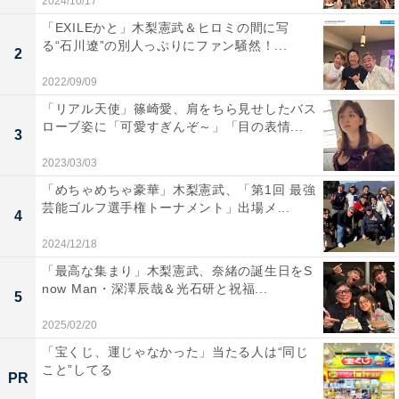
2024/10/17
「EXILEかと」木梨憲武＆ヒロミの間に写
る“石川遼”の別人っぷりにファン騒然！...
2
2022/09/09
「リアル天使」篠崎愛、肩をちら見せしたバス
ローブ姿に「可愛すぎんぞ～」「目の表情...
3
2023/03/03
「めちゃめちゃ豪華」木梨憲武、「第1回 最強
芸能ゴルフ選手権トーナメント」出場メ...
4
2024/12/18
「最高な集まり」木梨憲武、奈緒の誕生日をS
now Man・深澤辰哉＆光石研と祝福...
5
2025/02/20
「宝くじ、運じゃなかった」当たる人は“同じ
こと”してる
PR