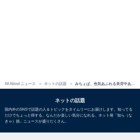
All About ニュース
ネットの話題
みちょぱ、色気あふれる美背中あらわなモデルショット披露！ 「本当に色気が増した」「美しすぎます」
ネットの話題
国内外のSNSで話題の人＆トピックをタイムリーにお届けします。知ってる
だけでちょっと得する、なんだか楽しい気分になれる、ネット発「知ら（な
きゃ）損」ニュースが盛りだくさん。