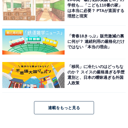
学校も…「こども110番の家」
は本当に必要？ PTAが直面する
理想と現実
「青春18きっぷ」販売激減の裏
に何が？ 連続利用の厳格化だけ
ではない「本当の理由」
「移民」に冷たいのはどっちな
のか？ スイスの厳格過ぎる学歴
選別と、日本の曖昧過ぎる外国
人政策
連載をもっと見る