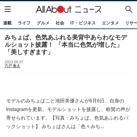
連載
ライフ
グルメ
社会
IT・ビジネス
エンタメ
リサ
みちょぱ、色気あふれる美背中あらわなモデ
ルショット披露！ 「本当に色気が増した」
「美しすぎます」
2023.06.07
宍戸 奏太
モデルのみちょぱこと池田美優さんが6月6日、自身の
Instagramを更新。モデルショットを披露し、称賛の声が
寄せられています。【写真：みちょぱ、色気あふれるバ
ックショット】 みちょぱさんは「色々みち...