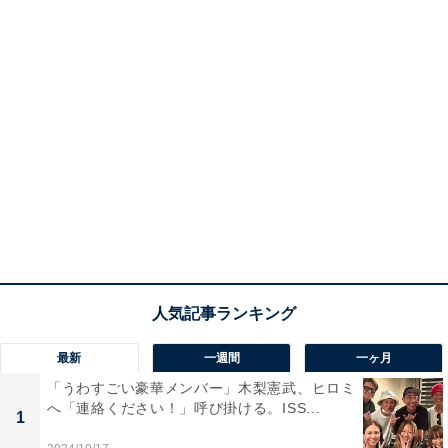
最新
一週間
一ヶ月
「うわすごい豪華メンバー」木梨憲武、ヒロミ
へ「連絡ください！」呼び掛ける。ISS...
1