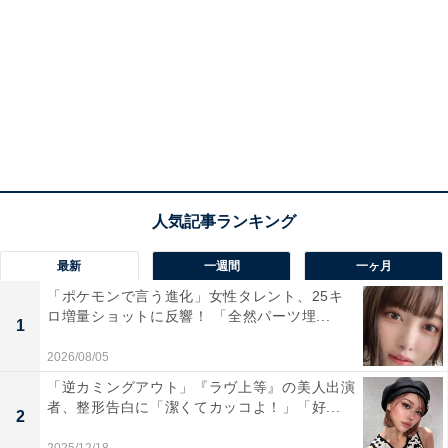
最新
一週間
一ヶ月
「ポケモンで言う進化」女性タレント、25キ
ロ増量ショットに反響！ 「全然パーツ埋...
1
2026/08/05
「逆カミングアウト」『ラヴ上等』の美人出演
者、整形告白に「潔くてカッコよ！」「好...
2