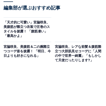
編集部が選ぶおすすめ記事
「天才的に可愛い」宮脇咲良、
美腹筋が際立つ衣装で圧巻のス
タイルを披露！ 「腹筋凄い」
「最高かよ」
宮脇咲良、美腹筋＆二の腕際立
宮脇咲良、レアな前髪＆腹筋際
つコーデ姿を披露！ 「明日、今
立つ大胆肌見せコーデに「人間
日よりも好きになれる」
の中で世界一綺麗」「もしかし
て天使だったりします?」