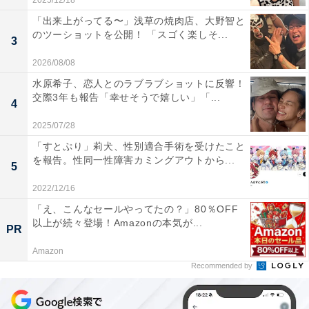
2025/12/18
「出来上がってる〜」浅草の焼肉店、大野智と
のツーショットを公開！ 「スゴく楽しそ...
3
2026/08/08
水原希子、恋人とのラブラブショットに反響！
交際3年も報告「幸せそうで嬉しい」「...
4
2025/07/28
「すとぷり」莉犬、性別適合手術を受けたこと
を報告。性同一性障害カミングアウトから...
5
2022/12/16
「え、こんなセールやってたの？」80％OFF
以上が続々登場！Amazonの本気が...
PR
Amazon
Recommended by