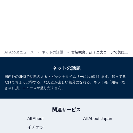
All About ニュース
ネットの話題
宮脇咲良、超ミニ丈コーデで美腹筋あらわに！ 「ビジュ良すぎて死ぬ」「腹筋綺麗すぎる」
ネットの話題
国内外のSNSで話題の人＆トピックをタイムリーにお届けします。知ってる
だけでちょっと得する、なんだか楽しい気分になれる、ネット発「知ら（な
きゃ）損」ニュースが盛りだくさん。
関連サービス
All About
All About Japan
イチオシ