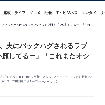
連載
ライフ
グルメ
社会
IT・ビジネス
エンタメ
リ
ロコ・ソラーレ吉田知那美、夫にバックハグされるラブラブショット公開！ 「いい顔してるー」「これまたオシャレ」
美、夫にバックハグされるラブ
い顔してるー」「これまたオシ
日に自身のInstagramを更新。アルペンスキーコーチで夫の河野恭介さ
典：吉田知那美さん公式Instagramより）