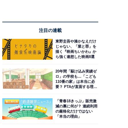
注目の連載
東野圭吾や湊かなえだけ
じゃない、「業と罪」を
描く『映画ちいかわ』か
ら強く連想した映画8選
20年間「駆け込み実績ゼ
ロ」の学校も…「こども
110番の家」は本当に必
要？ PTAが直面する理想
と現実
「青春18きっぷ」販売激
減の裏に何が？ 連続利用
の厳格化だけではない
「本当の理由」