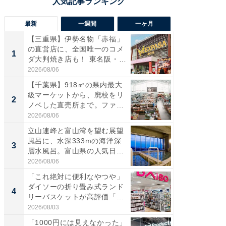
最新
一週間
一ヶ月
【三重県】伊勢名物「赤福」
【兵庫
の直営店に、全国唯一のコメ
ーメン
1
1
ダ大判焼き店も！ 東名阪・
再現した
伊...
道...
2026/08/06
2026/08/0
【千葉県】918㎡の県内最大
ステラ
級マーケットから、廃校をリ
詰め放題
2
2
ノベした直売所まで。ファ
00円で「
ー...
2026/08/06
2026/08/0
立山連峰と富山湾を望む展望
「面白
風呂に、水深333mの海洋深
入〜」
3
3
層水風呂。富山県の人気日
プラン
帰...
題。“さま
2026/08/06
2026/08/0
「これ絶対に便利なやつや」
「これ
ダイソーの折り畳み式ランド
ダイソ
4
4
リーバスケットが高評価「使
リーバ
わ...
わ...
2026/08/03
2026/08/0
「1000円には見えなかった」
「100