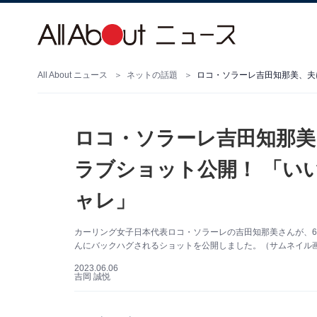
All About ニュース
ネットの話題
ロコ・ソラーレ吉田知那
ラブショット公開！ 「い
ャレ」
カーリング女子日本代表ロコ・ソラーレの吉田知那美さんが、6月2
んにバックハグされるショットを公開しました。（サムネイル画像出
2023.06.06
吉岡 誠悦