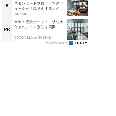
スタンダードプロダクツのリ
スタン
5
5
ュックが「高見えする」の...
ュックが
2026/08/03
2026/08/0
全国の絶景ポイントにサウナ
【無料】
付きのシェア別荘を展開
視聴で
PR
PR
COCO VILLA on GOETHE
Rチャンネ
Recommended by