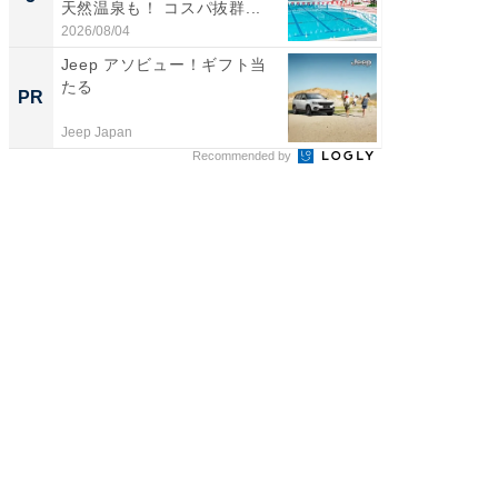
天然温泉も！ コスパ抜群...
は和の
が...
2026/08/04
2026/08/0
Jeep アソビュー！ギフト当
全国の
たる
付きの
PR
PR
Jeep Japan
COCO VIL
Recommended by