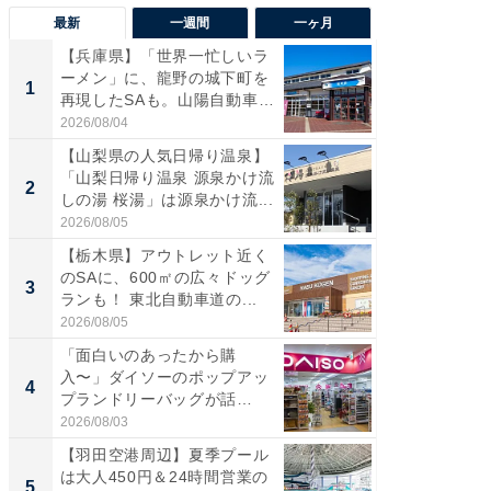
最新
一週間
一ヶ月
【兵庫県】「世界一忙しいラ
「気に
ーメン」に、龍野の城下町を
る〜」3
1
1
再現したSAも。山陽自動車
バー」
道...
好...
2026/08/04
2026/07/3
【山梨県の人気日帰り温泉】
【三重
「山梨日帰り温泉 源泉かけ流
「鈴鹿天
2
2
しの湯 桜湯」は源泉かけ流...
は100
2026/08/05
2026/08/0
【栃木県】アウトレット近く
「ミニオ
のSAに、600㎡の広々ドッグ
ッグ！ 
3
3
ランも！ 東北自動車道の...
ど、夏限
2026/08/05
2026/08/0
「面白いのあったから購
ステラ
入〜」ダイソーのポップアッ
詰め放題
4
4
プランドリーバッグが話
00円で「
題。“さま...
2026/08/03
2026/08/0
【羽田空港周辺】夏季プール
【埼玉
は大人450円＆24時間営業の
「行田天
5
5