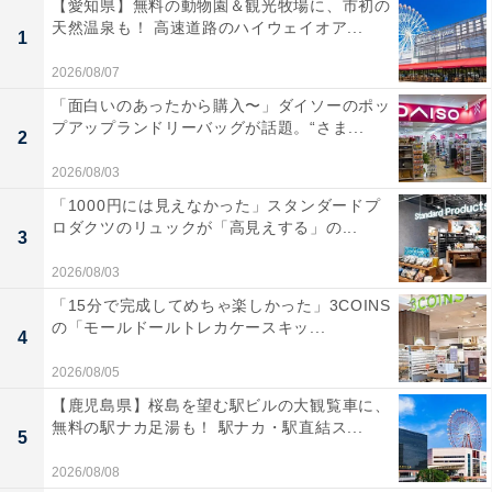
【愛知県】無料の動物園＆観光牧場に、市初の
天然温泉も！ 高速道路のハイウェイオア...
1
2026/08/07
「面白いのあったから購入〜」ダイソーのポッ
プアップランドリーバッグが話題。“さま...
2
2026/08/03
「1000円には見えなかった」スタンダードプ
ロダクツのリュックが「高見えする」の...
3
2026/08/03
「15分で完成してめちゃ楽しかった」3COINS
の「モールドールトレカケースキッ...
4
2026/08/05
【鹿児島県】桜島を望む駅ビルの大観覧車に、
無料の駅ナカ足湯も！ 駅ナカ・駅直結ス...
5
2026/08/08