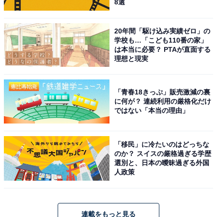
8選
20年間「駆け込み実績ゼロ」の
学校も…「こども110番の家」
は本当に必要？ PTAが直面する
理想と現実
「青春18きっぷ」販売激減の裏
に何が？ 連続利用の厳格化だけ
ではない「本当の理由」
「移民」に冷たいのはどっちな
のか？ スイスの厳格過ぎる学歴
選別と、日本の曖昧過ぎる外国
人政策
連載をもっと見る