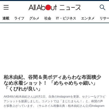
連載
ライフ
グルメ
社会
IT・ビジネス
エンタメ
リサ
柏木由紀、谷間＆美ボディあらわな布面積少
なめ水着ショット！ 「めちゃめちゃ細い」
「くびれが良い」
AKB48の柏木由紀さんは6月1日、自身のInstagramを更新。セクシーなグラビ
アショットを披露しました。コメントでは「まじたまらん！」と、称賛の声
が多数上がっています。（サムネイル画像出典：柏木由紀さん公式Instagram