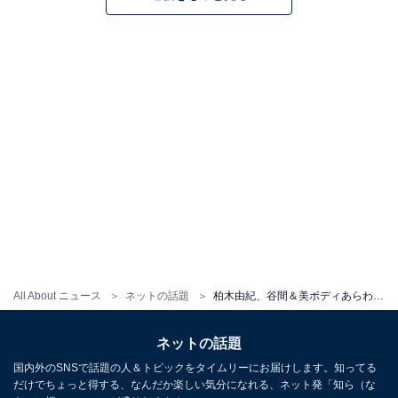
All About ニュース
ネットの話題
柏木由紀、谷間＆美ボディあらわな布面積少なめ水着ショット！ 「めちゃめちゃ細い」「くびれが良い」
ネットの話題
国内外のSNSで話題の人＆トピックをタイムリーにお届けします。知ってる
だけでちょっと得する、なんだか楽しい気分になれる、ネット発「知ら（な