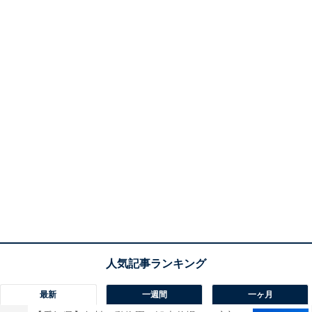
最新
一週間
一ヶ月