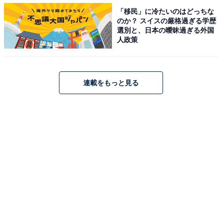
をつくれるほど熊本が好きな方なのかなと思います（20
「移民」に冷たいのはどっちな
代女性／大阪府）」「くまモンとのツーショットをよく
のか？ スイスの厳格過ぎる学歴
選別と、日本の曖昧過ぎる外国
お見掛けした気がして、地元を大切にされているイメー
人政策
ジがあります（30代女性／兵庫県）」などの声が上がり
ました。
連載をもっと見る
熊本県の宣伝部長を務めるスザンヌさん。自身の
Instagramでは地元の飲食店や開催イベントの宣伝も精力
的に行っています。
※回答者からのコメントは原文ママです
＞10位までの全ランキング結果を見る