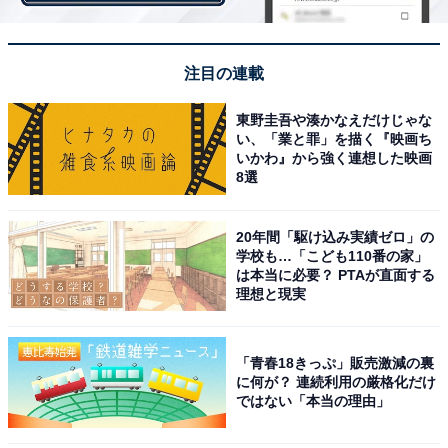
1位に選ばれたのは、タレントのスザンヌさんでした。
注目の連載
熊本市出身のスザンヌさんは、14歳のときにスカウトさ
東野圭吾や湊かなえだけじゃな
れ芸能界入り。2007年にバラエティ番組『クイズ！ヘキ
い、「業と罪」を描く『映画ち
いかわ』から強く連想した映画
サゴンⅡ』（フジテレビ系）に出演しブレークします。
8選
2015年に熊本に拠点を移すと、2021年には母校の高校に
再入学し翌年卒業。現在は日本経済大学の芸創プロデュ
20年間「駆け込み実績ゼロ」の
ース学科に在籍し、並行してタレント業もこなしていま
学校も…「こども110番の家」
す。
は本当に必要？ PTAが直面する
理想と現実
回答者からは「地元のテレビにも良く出てますし、イン
「青春18きっぷ」販売激減の裏
スタでは熊本のことを載せてたりしますし、熊本に住ん
に何が？ 連続利用の厳格化だけ
で活動してるから（30代女性／熊本県）」「熊本の郷土
ではない「本当の理由」
料理を番組で披露されていたことがあるので、郷土料理