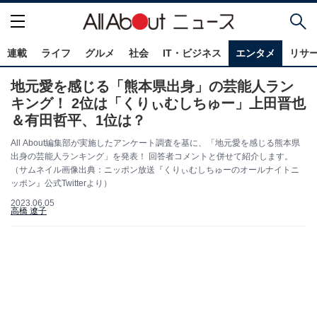
連載
ライフ
グルメ
社会
IT・ビジネス
エンタメ
リサ
地元愛を感じる「熊本県出身」の芸能人ラン
キング！ 2位は「くりぃむしちゅー」上田晋也
＆有田哲平、1位は？
All About編集部が実施したアンケート調査を基に、「地元愛を感じる熊本県
出身の芸能人ランキング」を発表！ 回答者コメントと併せて紹介します。
（サムネイル画像出典：ニッポン放送『くりぃむしちゅーのオールナイトニ
ッポン』公式Twitterより）
2023.06.05
高橋 遼子