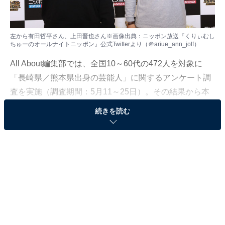
左から有田哲平さん、上田晋也さん※画像出典：ニッポン放送『くりぃむし
ちゅーのオールナイトニッポン』公式Twitterより（
＠ariue_ann_jolf
）
All About編集部では、全国10～60代の472人を対象に
「長崎県／熊本県出身の芸能人」に関するアンケート調
査を実施（調査期間：5月11～25日）。その結果から本
記事では「地元愛を感じる熊本県出身の芸能人」ランキ
続きを読む
ングを発表します。
＞10位までの全ランキング結果を見る
同率2位：有田哲平、上田晋也（くりぃむしちゅ
ー）