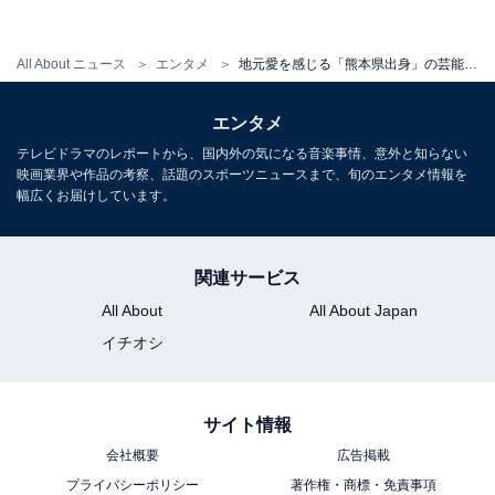
【おすすめ記事】
・
All About ニュース
エンタメ
地元愛を感じる「熊本県出身」の芸能人ランキング！ 2位は「くりぃむしちゅー」上田晋也＆有田哲平、1位は？
「熊本県出身」の好きな芸能人ランキング！ 2位「上田
晋也（くりぃむしちゅー）」、1位は？
エンタメ
・
テレビドラマのレポートから、国内外の気になる音楽事情、意外と知らない
実は「熊本県出身」と聞いて驚いた芸能人ランキング！
映画業界や作品の考察、話題のスポーツニュースまで、旬のエンタメ情報を
幅広くお届けしています。
2位「倉科カナ」、1位は？
・
「頭の回転が速い」と思うお笑い芸人ランキング！ 3位
関連サービス
カズレーザー、2位 明石家さんま、1位は？
All About
All About Japan
・
イチオシ
「知的なイメージのある早稲田大学出身の芸能人」ラン
キング！ 2位「上田晋也」、1位は？
サイト情報
会社概要
広告掲載
プライバシーポリシー
著作権・商標・免責事項