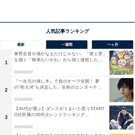
テレビ系）の司会者を務めるなど、個人でも活動してい
ます。
回答者からは「熊本の事を大切に思いチャリティーライ
最新
一週間
一ヶ月
ブをするなど熊本地震災害義援金を出しているなど地元
東野圭吾や湊かなえだけじゃない、「業と罪」
愛を感じます（50代女性／神奈川県）」「昔、オールナ
を描く『映画ちいかわ』から強く連想した...
1
イトニッポンやってた時、済々黌高校ラグビー部の先輩
や顧問をネタにしてたから。ファンの間では有名なネタ
2026/08/07
になってます（30代男性／群馬県）」「熊本出身という
『一次元の挿し木』で負のオーラ全開！ 夢
の“初大河”も決定した、生粋のエンターテ...
ことをよくテレビで出しているので。行ってみたいなと
2
いう気持ちにさせてくれます（30代女性／東京都）」な
2026/08/08
どの声が上がりました。
【40代が選ぶ】ダンスがうまいと思うSTART
O社所属の30代タレントランキング...
3
共に熊本市出身の2人。2016年4月に熊本地震が発生した
2026/08/02