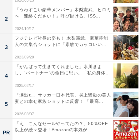
2026/03/13
「うわすごい豪華メンバー」木梨憲武、ヒロミ
へ「連絡ください！」呼び掛ける。ISS...
2
2024/10/17
フジテレビ社長の姿も！ 木梨憲武、豪華芸能
人の大集合ショットに「素敵でカッコいい...
3
2023/09/29
「がんばって生きてくれました」氷川きよ
し、“パートナー”の命日に思い。「私の身体...
4
2025/02/17
「涙出た」サッカー日本代表、炎上騒動の美人
妻との幸せ家族ショットに反響！ 「最高...
5
2026/08/07
「え、こんなセールやってたの？」80％OFF
以上が続々登場！Amazonの本気が...
PR