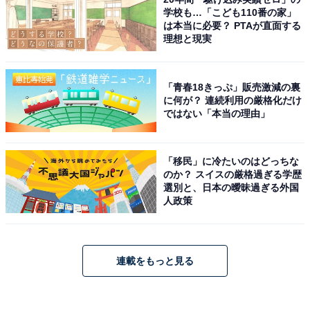
学校も…「こども110番の家」
は本当に必要？ PTAが直面する
理想と現実
「青春18きっぷ」販売激減の裏
に何が？ 連続利用の厳格化だけ
ではない「本当の理由」
「移民」に冷たいのはどっちな
のか？ スイスの厳格過ぎる学歴
選別と、日本の曖昧過ぎる外国
人政策
連載をもっと見る