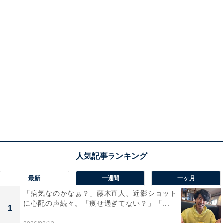
最新
一週間
一ヶ月
「病気なのかなぁ？」藤木直人、近影ショット
に心配の声続々。「痩せ過ぎてない？」「...
1