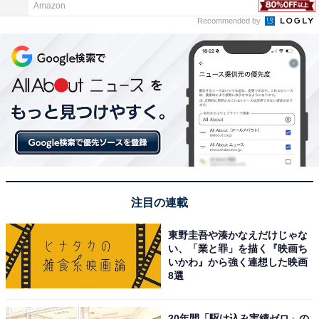
Amazon
Recommended by
注目の連載
東野圭吾や湊かなえだけじゃな
い、「業と罪」を描く『映画ち
いかわ』から強く連想した映画
8選
20年間「駆け込み実績ゼロ」の