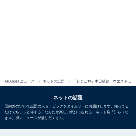
All About ニュース
ネットの話題
「ビジュ神」本田望結、ウエスト部分が透けたモデルショット公開！ 「尊い美しさ〜」「デコ出しやばい」
ネットの話題
国内外のSNSで話題の人＆トピックをタイムリーにお届けします。知ってる
だけでちょっと得する、なんだか楽しい気分になれる、ネット発「知ら（な
きゃ）損」ニュースが盛りだくさん。