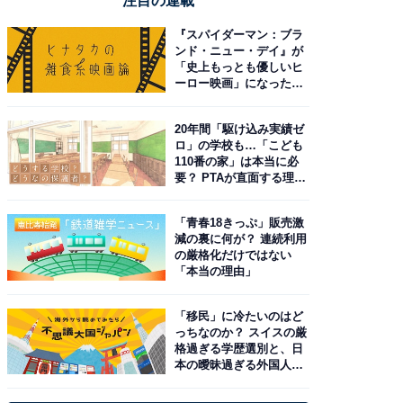
注目の連載
『スパイダーマン：ブラ
ンド・ニュー・デイ』が
「史上もっとも優しいヒ
ーロー映画」になった理
由。予習したい作品は？
20年間「駆け込み実績ゼ
ロ」の学校も…「こども
110番の家」は本当に必
要？ PTAが直面する理想
と現実
「青春18きっぷ」販売激
減の裏に何が？ 連続利用
の厳格化だけではない
「本当の理由」
「移民」に冷たいのはど
っちなのか？ スイスの厳
格過ぎる学歴選別と、日
本の曖昧過ぎる外国人政
策