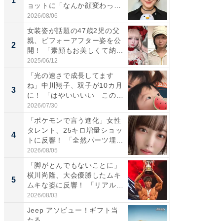
1
1
ョットに「なんか顔変わっ
災地を
た」の...
「カ...
2026/08/06
2026/08/0
女装姿が話題の47歳2児の父
「女の
親、ビフォーアフター姿を公
介、バ
2
2
開！ 「素顔もお美しくて納...
らのプレ
愛...
2025/06/12
2026/08/0
「光の速さで成長してます
「好感
ね」中川翔子、双子が10カ月
や、“マ
3
3
に！ 「はやいいいい この
画変更
前...
財...
2026/07/30
2026/07/3
「ポケモンで言う進化」女性
「脚が
タレント、25キロ増量ショッ
横川尚
4
4
トに反響！ 「全然パーツ埋...
ムキな姿
刃...
2026/08/05
2026/08/0
「脚がとんでもないことに」
「2人と
横川尚隆、大会優勝したムキ
團十郎
5
5
ムキな姿に反響！ 「リアル
「後ろ
刃...
「...
2026/08/03
2026/08/0
Jeep アソビュー！ギフト当
シェア別荘
たる
wners