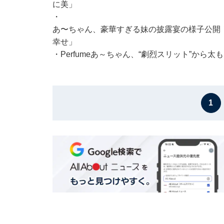
に美」
・
あ〜ちゃん、豪華すぎる妹の披露宴の様子公開
幸せ」
・
Perfumeあ～ちゃん、“劇烈スリット”か
1