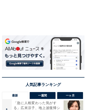
最新
一週間
一ヶ月
「急に人相変わった気がす
「さす
る」広末涼子、地上波復帰シ
は」高