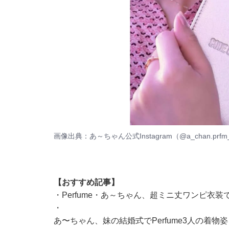
画像出典：
あ～ちゃん公式Instagram（@a_chan.prfm
【おすすめ記事】
・
Perfume・あ～ちゃん、超ミニ丈ワンピ衣
・
あ〜ちゃん、妹の結婚式でPerfume3人の着