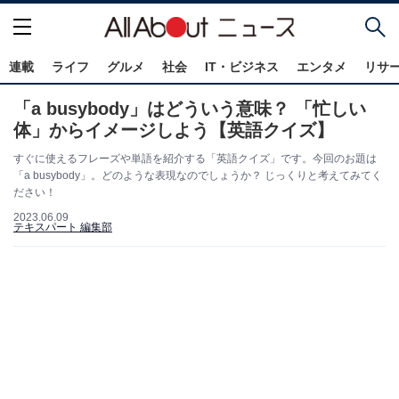
連載
ライフ
グルメ
社会
IT・ビジネス
エンタメ
リサ
「a busybody」はどういう意味？ 「忙しい
体」からイメージしよう【英語クイズ】
すぐに使えるフレーズや単語を紹介する「英語クイズ」です。今回のお題は
「a busybody」。どのような表現なのでしょうか？ じっくりと考えてみてく
ださい！
2023.06.09
テキスパート 編集部