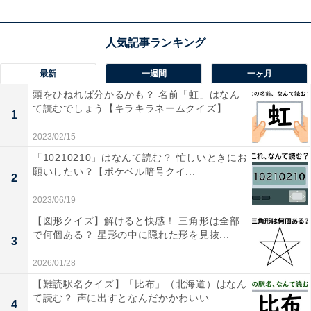
最新
一週間
一ヶ月
頭をひねれば分かるかも？ 名前「虹」はなん
て読むでしょう【キラキラネームクイズ】
1
2023/02/15
「10210210」はなんて読む？ 忙しいときにお
願いしたい？【ポケベル暗号クイ...
2
2023/06/19
【図形クイズ】解けると快感！ 三角形は全部
で何個ある？ 星形の中に隠れた形を見抜...
3
2026/01/28
【難読駅名クイズ】「比布」（北海道）はなん
て読む？ 声に出すとなんだかかわいい…...
4