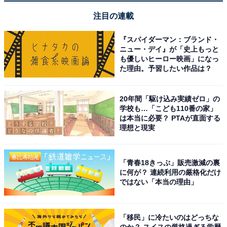
注目の連載
『スパイダーマン：ブランド・
ニュー・デイ』が「史上もっと
も優しいヒーロー映画」になっ
た理由。予習したい作品は？
20年間「駆け込み実績ゼロ」の
学校も…「こども110番の家」
は本当に必要？ PTAが直面する
理想と現実
「青春18きっぷ」販売激減の裏
に何が？ 連続利用の厳格化だけ
ではない「本当の理由」
「移民」に冷たいのはどっちな
のか？ スイスの厳格過ぎる学歴