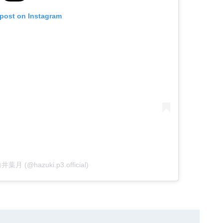
 post on Instagram
向井葉月 (@hazuki.p3.official)