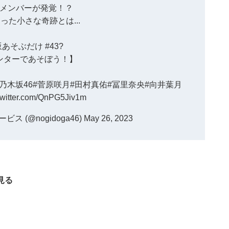
メンバーが発覚！？
った小さな奇跡とは...
坂あそぶだけ
#43?
ンターであそぼう！】
#乃木坂46
#菅原咲月
#田村真佑
#冨里奈央
#向井葉月
.twitter.com/QnPG5Jiv1m
 (@nogidoga46)
May 26, 2023
見る