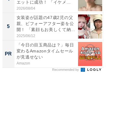
エットに成功！ 「イケメ...
ムキな姿
刃...
2026/08/04
2026/08/0
女装姿が話題の47歳2児の父
「2人と
親、ビフォーアフター姿を公
團十郎
5
5
開！ 「素顔もお美しくて納...
「後ろ
「...
2025/06/12
2026/08/0
「今日の目玉商品は？」毎日
みずほ×
変わるAmazonタイムセール
創出
PR
PR
が見逃せない
Amazon
Blue Lab
Recommended by