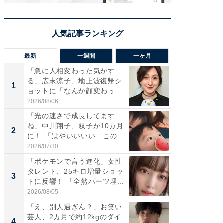
最新
一週間
一ヶ月
「急に人相変わった気がす
「さす
る」広末涼子、地上波復帰シ
は」高
1
1
ョットに「なんか顔変わっ
災地を
た」の...
「カ...
2026/08/06
2026/08/0
「光の速さで成長してます
「女の
ね」中川翔子、双子が10カ月
介、バ
2
2
に！ 「はやいいいい この
らのプレ
前...
愛...
2026/07/30
2026/08/0
「ポケモンで言う進化」女性
「好感
タレント、25キロ増量ショッ
や、“マ
3
3
トに反響！ 「全然パーツ埋...
画変更
財...
2026/08/05
2026/07/3
「え、別人過ぎん？」お笑い
「脚が
芸人、2カ月で約12kgのダイ
横川尚
4
4