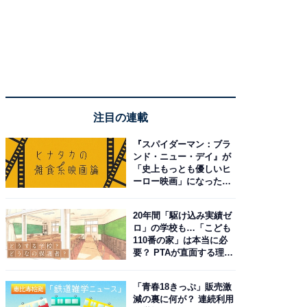
注目の連載
『スパイダーマン：ブラ
ンド・ニュー・デイ』が
「史上もっとも優しいヒ
ーロー映画」になった理
由。予習したい作品は？
20年間「駆け込み実績ゼ
ロ」の学校も…「こども
110番の家」は本当に必
要？ PTAが直面する理想
と現実
「青春18きっぷ」販売激
減の裏に何が？ 連続利用