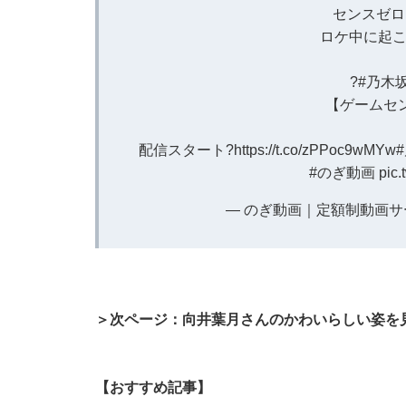
センスゼロ
ロケ中に起こ
?
#乃木
【ゲームセ
配信スタート?
https://t.co/zPPoc9wMYw
#のぎ動画
pic
— のぎ動画｜定額制動画サービス
＞次ページ：向井葉月さんのかわいらしい姿を
【おすすめ記事】