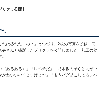
プリクラ公開】
〜」
これは盛れた…の？」とつづり、2枚の写真を投稿。同
奈央さんと撮影したプリクラを公開しました。加工の効
す。
い（あるある）」「レベチだ」「乃木坂の子らは元がい
がかわいいのまじすげぇ〜」「もうバグ起こしてるレベ