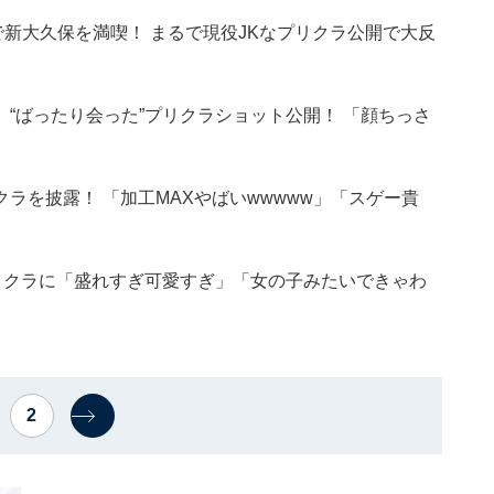
で新大久保を満喫！ まるで現役JKなプリクラ公開で大反
iU、“ばったり会った”プリクラショット公開！ 「顔ちっさ
ラを披露！ 「加工MAXやばいwwwww」「スゲー貴
リクラに「盛れすぎ可愛すぎ」「女の子みたいできゃわ
2