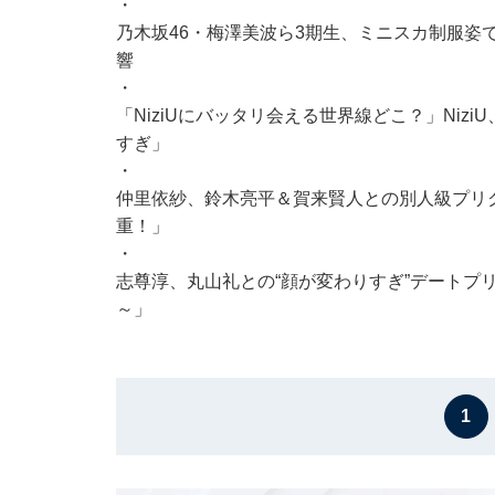
・
乃木坂46・梅澤美波ら3期生、ミニスカ制服姿
響
・
「NiziUにバッタリ会える世界線どこ？」Niz
すぎ」
・
仲里依紗、鈴木亮平＆賀来賢人との別人級プリク
重！」
・
志尊淳、丸山礼との“顔が変わりすぎ”デートプ
～」
1