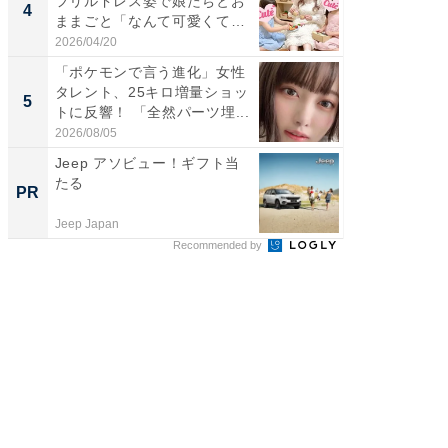
フリルドレス姿で娘たちとお
横川尚
4
4
ままごと「なんて可愛くて平
ムキな姿
和...
刃...
2026/04/20
2026/08/0
「ポケモンで言う進化」女性
「2人と
タレント、25キロ増量ショッ
團十郎
5
5
トに反響！ 「全然パーツ埋...
「後ろ
「...
2026/08/05
2026/08/0
Jeep アソビュー！ギフト当
部下が
たる
の理由。
PR
PR
に共通す
Jeep Japan
ビズヒン
Recommended by