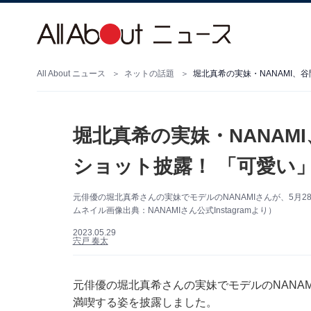
All About ニュース
ネットの話題
堀北真希の実妹・NANAMI、
堀北真希の実妹・NANAM
ショット披露！ 「可愛い
元俳優の堀北真希さんの実妹でモデルのNANAMIさんが、5月28
ムネイル画像出典：NANAMIさん公式Instagramより）
2023.05.29
宍戸 奏太
元俳優の堀北真希さんの実妹でモデルのNANAMIさ
満喫する姿を披露しました。