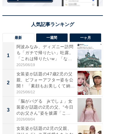
最新
一週間
一ヶ月
阿波みなみ、ディズニー訪問
「さす
も「ガチで帰りたい」吐露。
は」高
1
1
「これは帰りたいw」「なん
災地を
ち...
「カ...
2025/06/19
2026/08/0
女装姿が話題の47歳2児の父
「女の
親、ビフォーアフター姿を公
介、バ
2
2
開！ 「素顔もお美しくて納...
らのプレ
愛...
2025/06/12
2026/08/0
「脳がバグる jkでしょ」女
「好感
装姿が話題の2児の父、“今日
や、“マ
3
3
のお父さん”姿を披露「こ...
画変更
財...
2026/08/04
2026/07/3
女装姿が話題の2児の父親、
「脚が