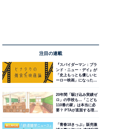
注目の連載
『スパイダーマン：ブラ
ンド・ニュー・デイ』が
「史上もっとも優しいヒ
ーロー映画」になった理
由。予習したい作品は？
20年間「駆け込み実績ゼ
ロ」の学校も…「こども
110番の家」は本当に必
要？ PTAが直面する理想
と現実
「青春18きっぷ」販売激