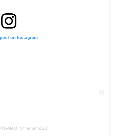
 post on Instagram
by NANAMI (@nanami023)