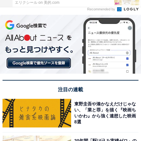
エリクシール on 美的.com
Recommended by
注目の連載
東野圭吾や湊かなえだけじゃな
い、「業と罪」を描く『映画ち
いかわ』から強く連想した映画
8選
20年間「駆け込み実績ゼロ」の