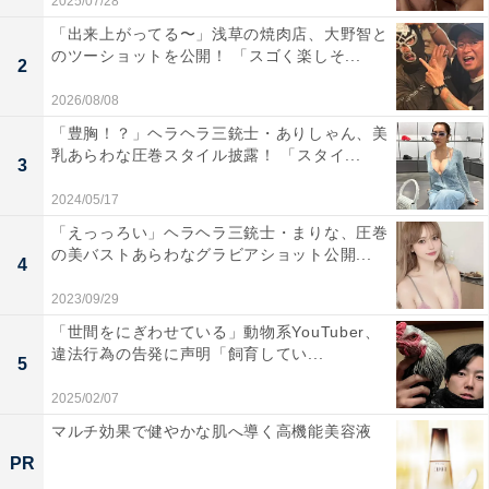
2025/07/28
「出来上がってる〜」浅草の焼肉店、大野智と
のツーショットを公開！ 「スゴく楽しそ...
2
2026/08/08
「豊胸！？」ヘラヘラ三銃士・ありしゃん、美
乳あらわな圧巻スタイル披露！ 「スタイ...
3
2024/05/17
「えっっろい」ヘラヘラ三銃士・まりな、圧巻
の美バストあらわなグラビアショット公開...
4
2023/09/29
「世間をにぎわせている」動物系YouTuber、
違法行為の告発に声明「飼育してい...
5
2025/02/07
マルチ効果で健やかな肌へ導く高機能美容液
PR