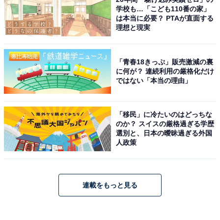
学校も…「こども110番の家」
は本当に必要？ PTAが直面する
理想と現実
「青春18きっぷ」販売激減の裏
に何が？ 連続利用の厳格化だけ
ではない「本当の理由」
「移民」に冷たいのはどっちな
のか？ スイスの厳格過ぎる学歴
選別と、日本の曖昧過ぎる外国
人政策
連載をもっと見る