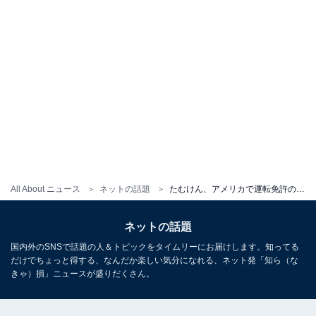
All About ニュース
ネットの話題
たむけん、アメリカで運転免許の実技試験に臨んだ結果は？ 「大谷翔平君よりはげまされます」「ガッツが凄い」
ネットの話題
国内外のSNSで話題の人＆トピックをタイムリーにお届けします。知ってる
だけでちょっと得する、なんだか楽しい気分になれる、ネット発「知ら（な
きゃ）損」ニュースが盛りだくさん。