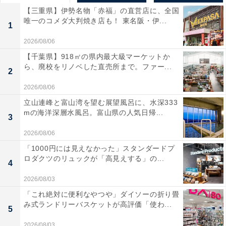
【三重県】伊勢名物「赤福」の直営店に、全国
唯一のコメダ大判焼き店も！ 東名阪・伊...
1
2026/08/06
【千葉県】918㎡の県内最大級マーケットか
ら、廃校をリノベした直売所まで。ファー...
2
2026/08/06
立山連峰と富山湾を望む展望風呂に、水深333
mの海洋深層水風呂。富山県の人気日帰...
3
2026/08/06
「1000円には見えなかった」スタンダードプ
ロダクツのリュックが「高見えする」の...
4
2026/08/03
「これ絶対に便利なやつや」ダイソーの折り畳
み式ランドリーバスケットが高評価「使わ...
5
2026/08/03