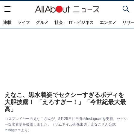
連載
ライフ
グルメ
社会
IT・ビジネス
エンタメ
リサ
えなこ、黒水着姿でセクシーすぎるボディを
大胆披露！ 「えろすぎー！」「今世紀最大最
高」
コスプレイヤーのえなこさんが、5月25日に自身のInstagramを更新。セクシ
ーな水着姿を披露しました。（サムネイル画像出典：えなこさん公式
Instagramより）