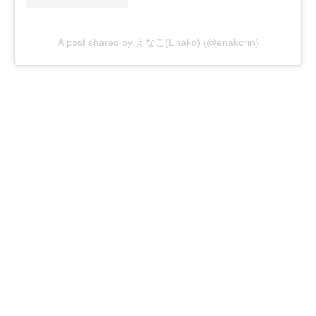
A post shared by えなこ(Enako) (@enakorin)