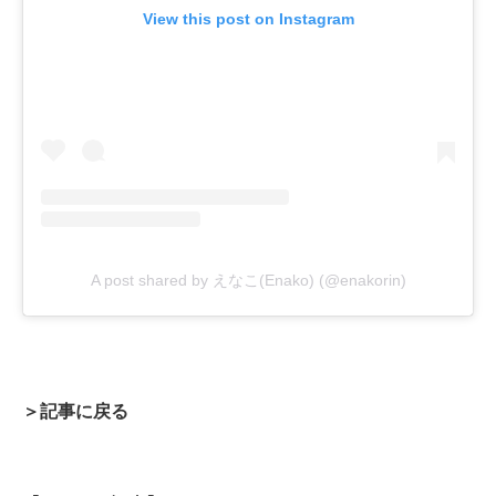
View this post on Instagram
A post shared by えなこ(Enako) (@enakorin)
＞記事に戻る