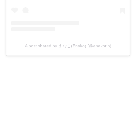
A post shared by えなこ(Enako) (@enakorin)