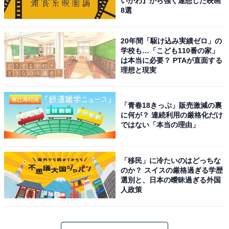
いかわ』から強く連想した映画
8選
20年間「駆け込み実績ゼロ」の
学校も…「こども110番の家」
は本当に必要？ PTAが直面する
理想と現実
「青春18きっぷ」販売激減の裏
に何が？ 連続利用の厳格化だけ
ではない「本当の理由」
「移民」に冷たいのはどっちな
のか？ スイスの厳格過ぎる学歴
選別と、日本の曖昧過ぎる外国
人政策