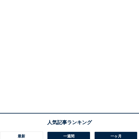
最新
一週間
一ヶ月