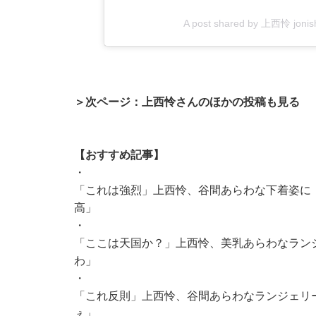
A post shared by 上西怜 jon
＞次ページ：上西怜さんのほかの投稿も見る
【おすすめ記事】
・
「これは強烈」上西怜、谷間あらわな下着姿に
高」
・
「ここは天国か？」上西怜、美乳あらわなラン
わ」
・
「これ反則」上西怜、谷間あらわなランジェリ
ぇ」