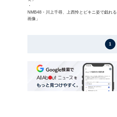
・
NMB48・川上千尋、上西怜とビキニ姿で戯れ
画像」
1