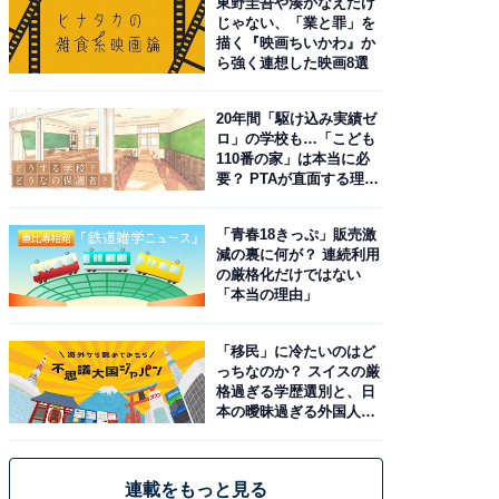
東野圭吾や湊かなえだけ
じゃない、「業と罪」を
描く『映画ちいかわ』か
ら強く連想した映画8選
20年間「駆け込み実績ゼ
ロ」の学校も…「こども
110番の家」は本当に必
要？ PTAが直面する理想
と現実
「青春18きっぷ」販売激
減の裏に何が？ 連続利用
の厳格化だけではない
「本当の理由」
「移民」に冷たいのはど
っちなのか？ スイスの厳
格過ぎる学歴選別と、日
本の曖昧過ぎる外国人政
策
連載をもっと見る