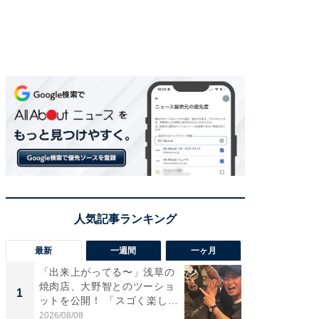
最新
一週間
一ヶ月
「出来上がってる〜」浅草の
「さす
焼肉店、大野智とのツーショ
は」高
1
1
ットを公開！ 「スゴく楽し
災地を
そ...
「カ...
2026/08/08
2026/08/0