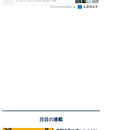
COCO VILLA on GOETHE
FINCHI o
Recommended by
注目の連載