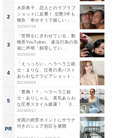
水原希子、恋人とのラブラブ
「え、
ショットに反響！ 交際3年も
芸人、2
2
2
報告「幸せそうで嬉しい」
エットに
「...
2025/07/28
2026/08/0
「世間をにぎわせている」動
「脚が
物系YouTuber、違法行為の告
横川尚
3
3
発に声明「飼育してい...
ムキな姿
刃...
2025/02/07
2026/08/0
「えっっろい」ヘラヘラ三銃
「脳がバ
士・まりな、圧巻の美バスト
装姿が話
4
4
あらわなグラビアショット公
のお父さ
開...
2023/09/29
2026/08/0
「豊胸！？」ヘラヘラ三銃
「急に
士・ありしゃん、美乳あらわ
る」広
5
5
な圧巻スタイル披露！ 「スタ
ョット
イ...
た」の..
2024/05/17
2026/08/0
全国の絶景ポイントにサウナ
【西野
付きのシェア別荘を展開
刊『北
PR
PR
くか』