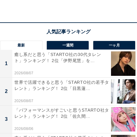
第1位：日本テレビ系 日曜ドラマ『ブラッシュア
最新
一週間
一ヶ月
ップライフ』3072万回
癒し系だと思う「STARTO社の30代タレン
ト」ランキング！ 2位「伊野尾慧」を...
1
2026/08/07
世界で活躍できると思う「STARTO社の若手タ
レント」ランキング！ 2位「目黒蓮...
2
2026/08/07
「パフォーマンスがすごいと思うSTARTO社タ
レント」ランキング！ 2位「佐久間...
3
2026/08/06