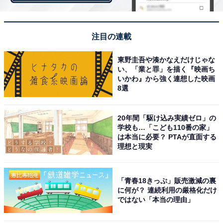
【おすすめ記事】
・
注目の連載
「満足度が高かった冬ドラマ」ランキング！ 3位『罠の
戦争』、2位『星降る夜に』、1位は？【2023年】
東野圭吾や湊かなえだけじゃな
い、「業と罪」を描く『映画ち
・
いかわ』から強く連想した映画
高校生が「今一番好きなテレビ番組」ランキング！ 2位
8選
『月曜から夜ふかし』、1位は？
・
20年間「駆け込み実績ゼロ」の
「期待している春ドラマ」ランキング！ 3位『ラストマ
学校も…「こども110番の家」
は本当に必要？ PTAが直面する
ン』、2位『風間公親 教場0』、1位は？【2023年】
理想と現実
・
「主演俳優が良かったと思う冬ドラマ」ランキング！ 2
位『罠の戦争』、1位は？【2023年】
「青春18きっぷ」販売激減の裏
に何が？ 連続利用の厳格化だけ
ではない「本当の理由」
【関連リンク】
・
プレスリリース