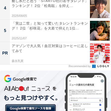
癒し系だと思う「STARTO社の若手タレント」
ランキング！ 2位「松島聡」を抑え...
第1位は、テレビドラマ『ブラッシュアップライフ』
4
（日本テレビ系）です！
2026/08/05
「実は二世」と知って驚いたタレントランキン
お笑い芸人・バカリズムさんが脚本を担当し、主演の安
グ！ 2位「杉咲花」を大差で抑えた1位...
5
藤サクラさんのほか、バカリズムさん、夏帆さん、木南
2025/11/07
晴夏さんらが出演しました。
アマゾンで大人気！血圧対策はコーヒーに足し
てみて
PR
地元の市役所で働く実家住まいの独身女性、近藤麻美
森永乳業
が、平凡な人生をもう1度やり直すという、不思議な日
Recommended by
常を描くタイムリープ系ヒューマンコメディドラマで
す。
＞次ページ：20位までのランキング結果を見る