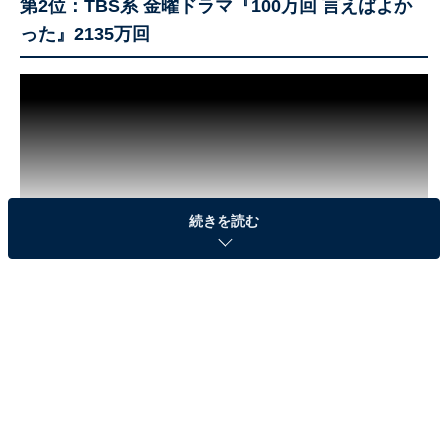
第2位：TBS系 金曜ドラマ『100万回 言えばよか
った』2135万回
続きを読む
第2位は、テレビドラマ『100万回 言えばよかった』
（TBS系）です！
井上真央さんが運命の相手の死を受け入れられない主人
公・相馬悠依役を、佐藤健さんが現世をさまよう幽霊と