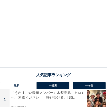
最新
一週間
一ヶ月
「うわすごい豪華メンバー」木梨憲武、ヒロミ
へ「連絡ください！」呼び掛ける。ISS...
1