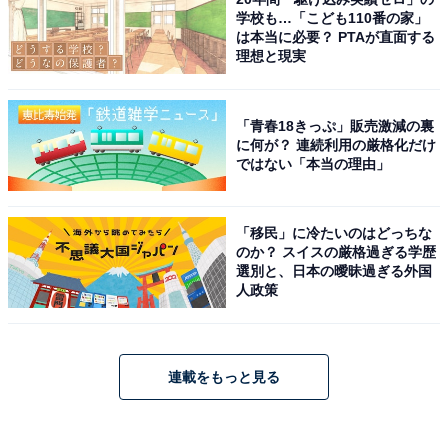
学校も…「こども110番の家」
は本当に必要？ PTAが直面する
理想と現実
「青春18きっぷ」販売激減の裏
に何が？ 連続利用の厳格化だけ
ではない「本当の理由」
「移民」に冷たいのはどっちな
のか？ スイスの厳格過ぎる学歴
選別と、日本の曖昧過ぎる外国
人政策
連載をもっと見る