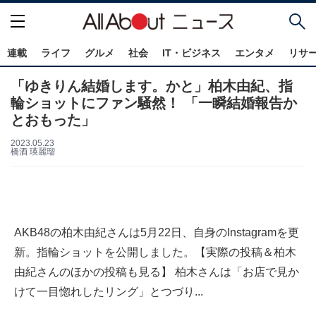
連載
ライフ
グルメ
社会
IT・ビジネス
エンタメ
リサ
「ゆきりん結婚します。かと」柏木由紀、指
輪ショットにファン騒然！ 「一瞬結婚報告か
とおもった」
2023.05.23
橋酒 瑛麗瑠
AKB48の柏木由紀さんは5月22日、自身のInstagramを更
新。指輪ショットを公開しました。【実際の投稿＆柏木
由紀さんのほかの投稿も見る】 柏木さんは「お店で見か
けて一目惚れしたリング」とつづり...