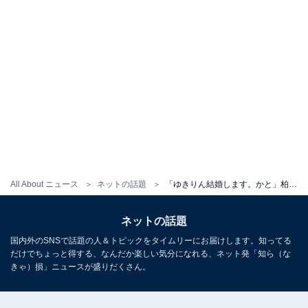
All About ニュース
ネットの話題
「ゆきりん結婚します。かと」柏木由紀、指輪ショットにファン騒然！ 「一瞬結婚報告かとおもった」
ネットの話題
国内外のSNSで話題の人＆トピックをタイムリーにお届けします。知ってる
だけでちょっと得する、なんだか楽しい気分になれる、ネット発「知ら（な
きゃ）損」ニュースが盛りだくさん。