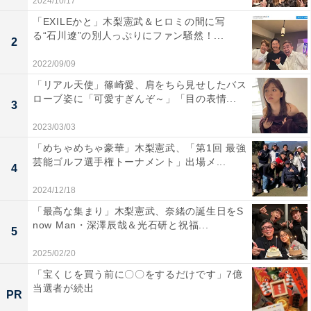
2024/10/17
「EXILEかと」木梨憲武＆ヒロミの間に写
る“石川遼”の別人っぷりにファン騒然！...
2
2022/09/09
「リアル天使」篠崎愛、肩をちら見せしたバス
ローブ姿に「可愛すぎんぞ～」「目の表情...
3
2023/03/03
「めちゃめちゃ豪華」木梨憲武、「第1回 最強
芸能ゴルフ選手権トーナメント」出場メ...
4
2024/12/18
「最高な集まり」木梨憲武、奈緒の誕生日をS
now Man・深澤辰哉＆光石研と祝福...
5
2025/02/20
「宝くじを買う前に〇〇をするだけです」7億
当選者が続出
PR