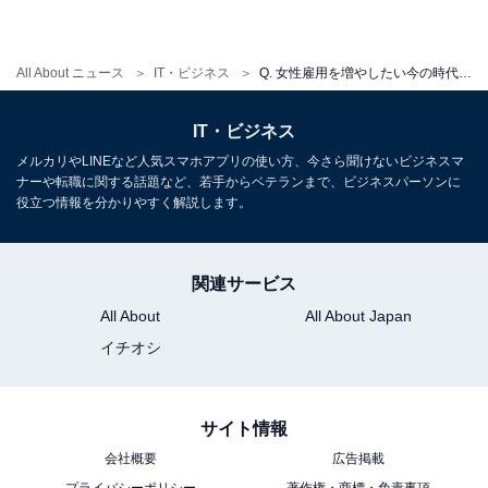
All About ニュース
IT・ビジネス
Q. 女性雇用を増やしたい今の時代、男性より「女性の方が就活で有利」でしょうか？【就活Q＆A】
IT・ビジネス
メルカリやLINEなど人気スマホアプリの使い方、今さら聞けないビジネスマ
ナーや転職に関する話題など、若手からベテランまで、ビジネスパーソンに
役立つ情報を分かりやすく解説します。
関連サービス
All About
All About Japan
イチオシ
サイト情報
会社概要
広告掲載