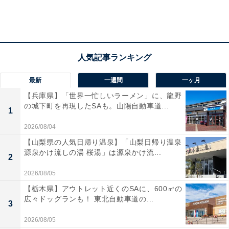
最新
一週間
一ヶ月
【兵庫県】「世界一忙しいラーメン」に、龍野
の城下町を再現したSAも。山陽自動車道...
1
2026/08/04
【山梨県の人気日帰り温泉】「山梨日帰り温泉
源泉かけ流しの湯 桜湯」は源泉かけ流...
2
2026/08/05
【栃木県】アウトレット近くのSAに、600㎡の
広々ドッグランも！ 東北自動車道の...
3
2026/08/05