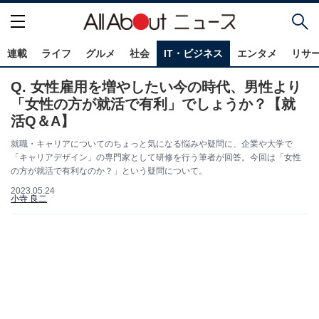
連載
ライフ
グルメ
社会
IT・ビジネス
エンタメ
リサ
Q. 女性雇用を増やしたい今の時代、男性より
「女性の方が就活で有利」でしょうか？【就
活Q＆A】
就職・キャリアについてのちょっと気になる悩みや疑問に、企業や大学で
「キャリアデザイン」の専門家として研修を行う筆者が回答。今回は「女性
の方が就活で有利なのか？」という疑問について。
2023.05.24
小寺 良二