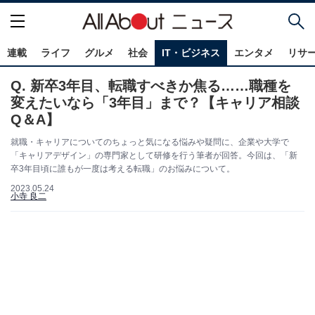
連載
ライフ
グルメ
社会
IT・ビジネス
エンタメ
リサ
Q. 新卒3年目、転職すべきか焦る……職種を
変えたいなら「3年目」まで？【キャリア相談
Q＆A】
就職・キャリアについてのちょっと気になる悩みや疑問に、企業や大学で
「キャリアデザイン」の専門家として研修を行う筆者が回答。今回は、「新
卒3年目頃に誰もが一度は考える転職」のお悩みについて。
2023.05.24
小寺 良二