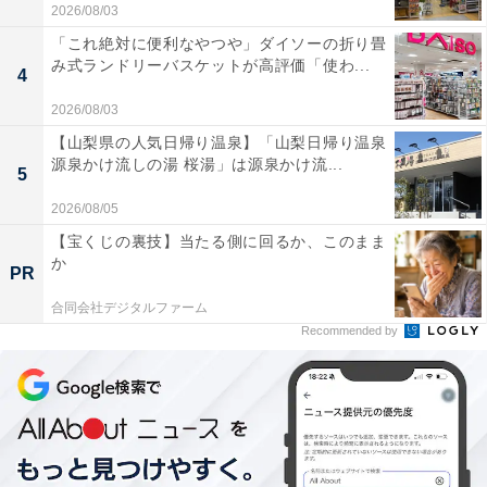
2026/08/03
「これ絶対に便利なやつや」ダイソーの折り畳
み式ランドリーバスケットが高評価「使わ...
4
2026/08/03
【山梨県の人気日帰り温泉】「山梨日帰り温泉
源泉かけ流しの湯 桜湯」は源泉かけ流...
5
2026/08/05
【宝くじの裏技】当たる側に回るか、このまま
か
PR
合同会社デジタルファーム
Recommended by