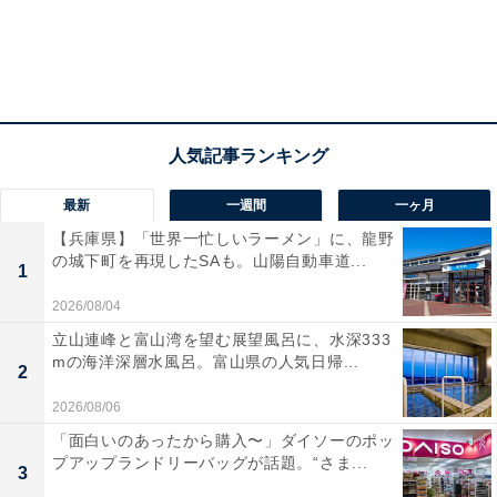
最新
一週間
一ヶ月
【兵庫県】「世界一忙しいラーメン」に、龍野
の城下町を再現したSAも。山陽自動車道...
1
2026/08/04
立山連峰と富山湾を望む展望風呂に、水深333
mの海洋深層水風呂。富山県の人気日帰...
2
2026/08/06
「面白いのあったから購入〜」ダイソーのポッ
プアップランドリーバッグが話題。“さま...
3