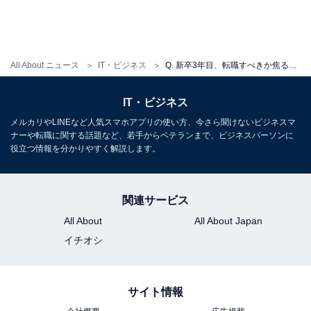
All About ニュース
IT・ビジネス
Q. 新卒3年目、転職すべきか焦る……職種を変えたいなら「3年目」まで？【キャリア相談Q＆A】
IT・ビジネス
メルカリやLINEなど人気スマホアプリの使い方、今さら聞けないビジネスマ
ナーや転職に関する話題など、若手からベテランまで、ビジネスパーソンに
役立つ情報を分かりやすく解説します。
関連サービス
All About
All About Japan
イチオシ
サイト情報