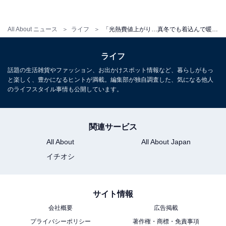
All About ニュース
ライフ
「光熱費値上がり…真冬でも着込んで暖房オフ、食器も水で洗う」世帯年収530万円、4人家族の生活実態
ライフ
話題の生活雑貨やファッション、お出かけスポット情報など、暮らしがもっ
と楽しく、豊かになるヒントが満載。編集部が独自調査した、気になる他人
のライフスタイル事情も公開しています。
関連サービス
All About
All About Japan
イチオシ
サイト情報
会社概要
広告掲載
プライバシーポリシー
著作権・商標・免責事項