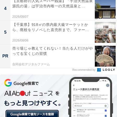
【京都府の人気スーパー銭湯】「宇治天然温泉
抑えた」と教えてくれました。
源氏の湯」は宇治市内唯一の天然温泉と...
4
2026/08/07
今後の展望として、「将来の生活については、PCを使っ
【千葉県】918㎡の県内最大級マーケットか
た仕事をしたいです。いままで生活のために仕事をして
ら、廃校をリノベした直売所まで。ファー...
5
きたけれど、今後は自分にプラスになるような仕事をし
2026/08/06
たいです」と話しました。
売り場じゃ教えてくれない！当たる人だけがや
ってる宝くじの習慣
PR
※回答者コメントは原文ママです
合同会社デジタルファーム
Recommended by
【おすすめ記事】
・
「物価は上がったのに給料は上がらず不満」年収420万
円・都内シングルマザーの1カ月のリアルな収支内訳
・