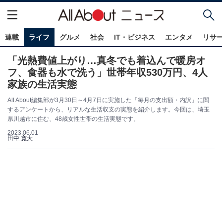
連載
ライフ
グルメ
社会
IT・ビジネス
エンタメ
リサ
「光熱費値上がり…真冬でも着込んで暖房オ
フ、食器も水で洗う」世帯年収530万円、4人
家族の生活実態
All About編集部が3月30日～4月7日に実施した「毎月の支出額・内訳」に関
するアンケートから、リアルな生活収支の実態を紹介します。今回は、埼玉
県川越市に住む、48歳女性世帯の生活実態です。
2023.06.01
田中 寛大