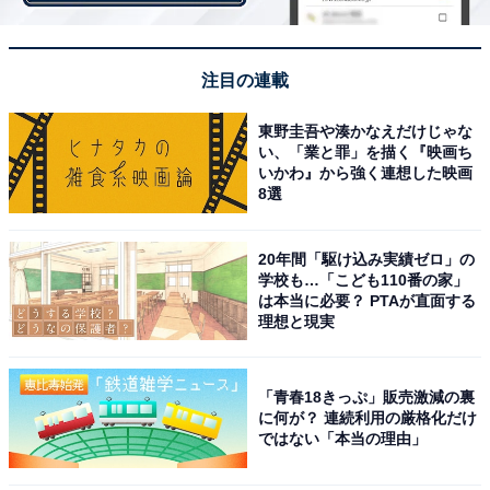
「自分のお小遣い5万円を減らして家族のお金に…」世
帯年収600万円・3人家族、47歳男性に聞く生活実態
注目の連載
・
「もう1人子どもほしいが生活が厳しい」世帯年収750万
東野圭吾や湊かなえだけじゃな
円・子5人、埼玉在住の1カ月のリアルな収支内訳
い、「業と罪」を描く『映画ち
いかわ』から強く連想した映画
・
8選
2人で年収750万円の都内同棲カップル「家賃10万円、水
道光熱費3万円」1カ月のリアルな収支内訳を聞いた
20年間「駆け込み実績ゼロ」の
・
学校も…「こども110番の家」
年金収入480万円の夫婦「贅沢しないで節約を」1カ月の
は本当に必要？ PTAが直面する
理想と現実
リアルな収支内訳とやりくり術を聞いた
「青春18きっぷ」販売激減の裏
に何が？ 連続利用の厳格化だけ
ではない「本当の理由」