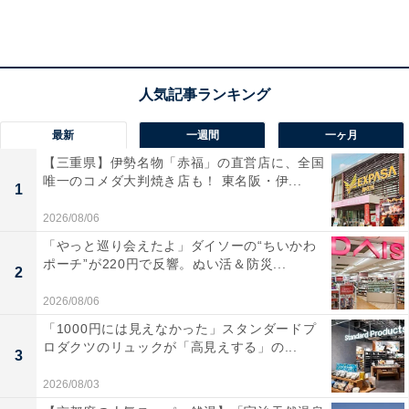
住宅ローン：8万円
間取り：2LDK
食費：3万円
交際費：1万円
電気代：2万円
最新
一週間
一ヶ月
ガス代：1万円
【三重県】伊勢名物「赤福」の直営店に、全国
水道代（2カ月での請求額）：9000円
唯一のコメダ大判焼き店も！ 東名阪・伊...
1
通信費：4500円
2026/08/06
車（ガソリン代、駐車場代、その他維持費など）：2万
「やっと巡り会えたよ」ダイソーの“ちいかわ
円
ポーチ”が220円で反響。ぬい活＆防災...
2
その他：カードローン1万5000円
2026/08/06
現在行っている家計のやりくりのポイントを聞くと、
「1000円には見えなかった」スタンダードプ
ロダクツのリュックが「高見えする」の...
「急な光熱費の値上がりがすごかったので、真冬でも着
3
込んで睡眠時間だけエアコンを使う、ガスも、食器を洗
2026/08/03
うときは、ゴム手袋をして水で洗うようにして光熱費は