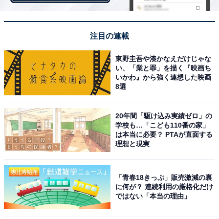
今後については、「収入と勤務時間の調整が可能であれ
ば子供をもう一人。ただ、現在の間取りでは厳しいので
注目の連載
家賃もそこそこで間取りも一部屋増えることが出来れ
ば。住宅購入はリスクが高いので検討してません」と話
東野圭吾や湊かなえだけじゃな
しました。
い、「業と罪」を描く『映画ち
いかわ』から強く連想した映画
8選
※回答者コメントは原文ママです
20年間「駆け込み実績ゼロ」の
学校も…「こども110番の家」
は本当に必要？ PTAが直面する
理想と現実
【おすすめ記事】
・
「物価は上がったのに給料は上がらず不満」年収420万
「青春18きっぷ」販売激減の裏
に何が？ 連続利用の厳格化だけ
円・都内シングルマザーの1カ月のリアルな収支内訳
ではない「本当の理由」
・
「自分のお小遣い5万円を減らして家族のお金に…」世