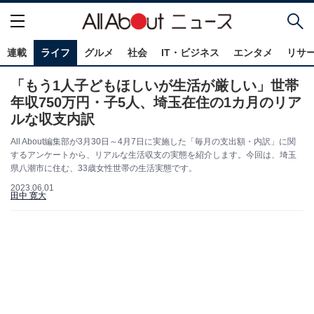
連載
ライフ
グルメ
社会
IT・ビジネス
エンタメ
リサ
「もう1人子どもほしいが生活が厳しい」世帯
年収750万円・子5人、埼玉在住の1カ月のリア
ルな収支内訳
All About編集部が3月30日～4月7日に実施した「毎月の支出額・内訳」に関
するアンケートから、リアルな生活収支の実態を紹介します。今回は、埼玉
県八潮市に住む、33歳女性世帯の生活実態です。
2023.06.01
田中 寛大