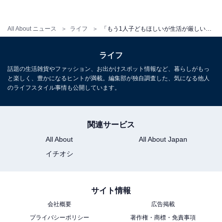
All About ニュース
ライフ
「もう1人子どもほしいが生活が厳しい」世帯年収750万円・子5人、埼玉在住の1カ月のリアルな収支内訳
ライフ
話題の生活雑貨やファッション、お出かけスポット情報など、暮らしがもっ
と楽しく、豊かになるヒントが満載。編集部が独自調査した、気になる他人
のライフスタイル事情も公開しています。
関連サービス
All About
All About Japan
イチオシ
サイト情報
会社概要
広告掲載
プライバシーポリシー
著作権・商標・免責事項