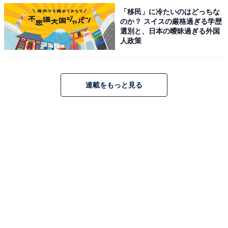
「移民」に冷たいのはどっちな
帯年収600万円・3人家族、47歳男性に聞く生活実態
のか？ スイスの厳格過ぎる学歴
・
選別と、日本の曖昧過ぎる外国
人政策
「光熱費値上がり…真冬でも着込んで暖房オフ、食器も
水で洗う」世帯年収530万円、4人家族の生活実態
・
2人で年収750万円の都内同棲カップル「家賃10万円、水
連載をもっと見る
道光熱費3万円」1カ月のリアルな収支内訳を聞いた
・
年金収入480万円の夫婦「贅沢しないで節約を」1カ月の
リアルな収支内訳とやりくり術を聞いた