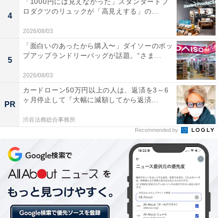
「1000円には見えなかった」スタンダードプ
ロダクツのリュックが「高見えする」の...
交際費：なし
4
電気代：1万円
2026/08/03
ガス代：8000円
「面白いのあったから購入〜」ダイソーのポッ
水道代（2カ月での請求額）：7000円
プアップランドリーバッグが話題。“さま...
5
通信費：2万円（スマホ4台・Wi-Fiルーター1台）
2026/08/03
車：ガソリン2万円、保険7000円
カードローン50万円以上の人は、返済を3～6
その他：衣服費1万円、学童保育料2万円、日用品代1万
ヶ月停止して『大幅に減額してから返済...
PR
円
渋谷法務総合事務所
Recommended by
現在行っている家計のやりくりのポイントとして、「無
理な節約ほどストレスになり、散財しやすいので適度に
欲しいものを買うようにしています。あとは事前の献立
計画が苦手なのでひとまず週6000円分買ってそこから何
を作るのか考えるようにしています」と教えてくれまし
た。