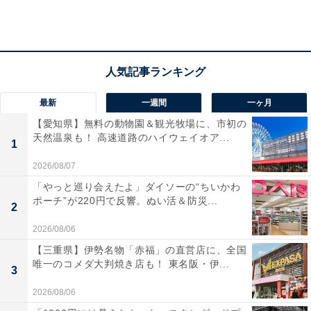
最新
一週間
一ヶ月
【愛知県】無料の動物園＆観光牧場に、市初の
天然温泉も！ 高速道路のハイウェイオア...
1
2026/08/07
家賃や食費、光熱費など、リアルな収支状況とや
「やっと巡り会えたよ」ダイソーの“ちいかわ
りくりのポイントは？
ポーチ”が220円で反響。ぬい活＆防災...
2
2026/08/06
■埼玉県八潮市、33歳女性世帯の場合
【三重県】伊勢名物「赤福」の直営店に、全国
年収：夫600万円、妻150万円
唯一のコメダ大判焼き店も！ 東名阪・伊...
3
家賃：10万円
間取り：3LDK（一軒家）
2026/08/06
食費：4万5000円