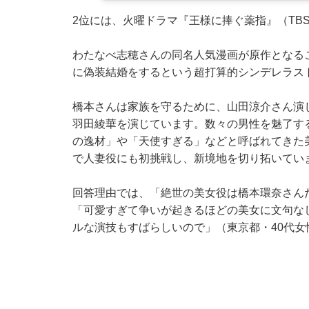
2位には、火曜ドラマ『王様に捧ぐ薬指』（TB
わたなべ志穂さんの同名人気漫画が原作となる
に偽装結婚をするという超打算的シンデレラス
橋本さんは家族を守るために、山田涼介さん演
羽田綾華を演じています。数々の男性を魅了する
の逸材」や「天使すぎる」などと呼ばれてきた
で人妻役にも初挑戦し、新境地を切り拓いてい
回答理由では、「絶世の美女役は橋本環奈さん
「可愛すぎて争いが起きるほどの美女に文句な
ルな演技もすばらしいので」（東京都・40代