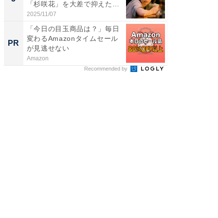
「杉咲花」を大差で抑えた1
グ！ 2
位...
2025/11/07
2026/08/0
「今日の目玉商品は？」毎日
全国の
変わるAmazonタイムセール
付きの
PR
PR
が見逃せない
Amazon
COCO VIL
Recommended by