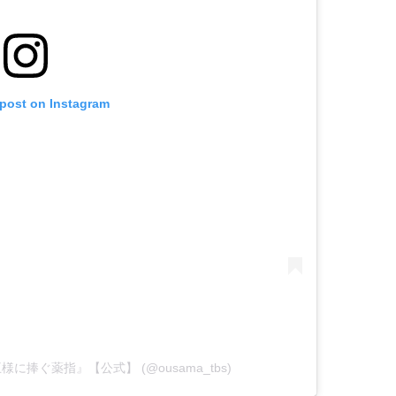
 post on Instagram
ドラ『王様に捧ぐ薬指』【公式】 (@ousama_tbs)