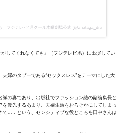
くても」フジテレビ4月クール木曜劇場公式 (@anataga_drama)
たがしてくれなくても』（フジテレビ系）に出演してい
夫婦のタブーである“セックスレス”をテーマにした大
名誠の妻であり、出版社でファッション誌の副編集長と
アを優先するあまり、夫婦生活をおろそかにしてしまっ
めて……という、センシティブな役どころを田中さんは