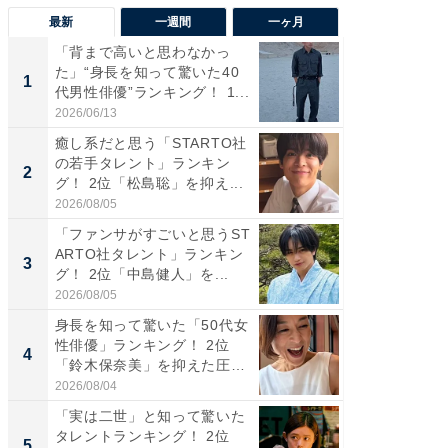
最新
一週間
一ヶ月
「背まで高いと思わなかっ
「癒し系
た」“身長を知って驚いた40
タレント
1
1
代男性俳優”ランキング！ 1...
「井ノ原
2026/06/13
2026/08/0
癒し系だと思う「STARTO社
ギャップ
の若手タレント」ランキン
RTO社
2
2
グ！ 2位「松島聡」を抑え...
キング！
2026/08/05
2026/08/0
「ファンサがすごいと思うST
癒し系だ
ARTO社タレント」ランキン
の若手
3
3
グ！ 2位「中島健人」を...
グ！ 2
2026/08/05
2026/08/0
身長を知って驚いた「50代女
「ギャッ
性俳優」ランキング！ 2位
RTO社
4
4
「鈴木保奈美」を抑えた圧
グ！ 2
倒...
2026/08/04
2026/07/3
「実は二世」と知って驚いた
「世界で
タレントランキング！ 2位
ARTO
5
5