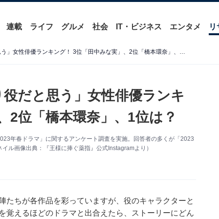
連載
ライフ
グルメ
社会
IT・ビジネス
エンタメ
リ
2023年春ドラマで「ハマり役だと思う」女性俳優ランキング！ 3位「田中みな実」、2位「橋本環奈」、1位は？
マり役だと思う」女性俳優ランキ
、2位「橋本環奈」、1位は？
対象に「2023年春ドラマ」に関するアンケート調査を実施。回答者の多くが「2023
ル画像出典：『王様に捧ぐ薬指』公式Instagramより）
優陣たちが各作品を彩っていますが、役のキャラクターと
動を覚えるほどのドラマと出合えたら、ストーリーにどん