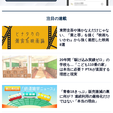
年で1万円の収益」 副業のリアルを聞いた
・
年収300万円台のカウンセラー、Instagramに挑戦も「収
注目の連載
益は半年で500円」 副業のリアルを聞いた
・
東野圭吾や湊かなえだけじゃな
い、「業と罪」を描く『映画ち
年収400万円台、本業・ドライバー。YouTuberに挑戦も
いかわ』から強く連想した映画
「3カ月で収益ゼロ」 副業のリアルを聞いた
8選
20年間「駆け込み実績ゼロ」の
学校も…「こども110番の家」
は本当に必要？ PTAが直面する
理想と現実
「青春18きっぷ」販売激減の裏
に何が？ 連続利用の厳格化だけ
ではない「本当の理由」