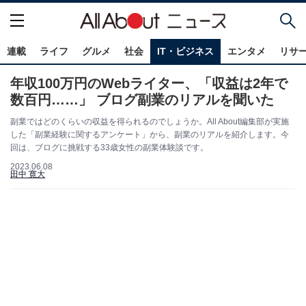
連載
ライフ
グルメ
社会
IT・ビジネス
エンタメ
リサ
年収100万円のWebライター、「収益は2年で
数百円……」 ブログ副業のリアルを聞いた
副業ではどのくらいの収益を得られるのでしょうか。All About編集部が実施
した「副業経験に関するアンケート」から、副業のリアルを紹介します。今
回は、ブログに挑戦する33歳女性の副業体験談です。
2023.06.08
田中 寛大