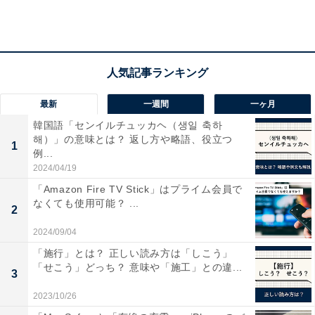
副業でやってみたブログは「全然収益にならな
い」
最新
一週間
一ヶ月
この副業にかかった初期費用は2000円とのことです。
韓国語「センイルチュッカヘ（생일 축하
해）」の意味とは？ 返し方や略語、役立つ
1
例...
2年ブログをやってみて、合計で得た収益は数百円。
2024/04/19
「全然収益にならない」と話し、「収益にならないか
「Amazon Fire TV Stick」はプライム会員で
ら」という理由で、現在は更新の頻度を減らしていると
なくても使用可能？ ...
2
のこと。
2024/09/04
「施行」とは？ 正しい読み方は「しこう」
在宅でできる副業として挑戦しやすいブログですが、大
「せこう」どっち？ 意味や「施工」との違...
3
きな収益を生み出すまではなかなか大変な道のりのよう
です。最後にブログでの副業の良いところやおすすめポ
2023/10/26