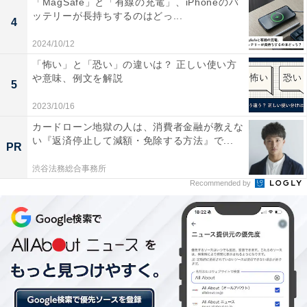
イントを聞くと、「始めるためのハードルが低いこと」
「MagSafe」と「有線の充電」、iPhoneのバ
ッテリーが長持ちするのはどっ...
と教えてくれました。
4
2024/10/12
「怖い」と「恐い」の違いは？ 正しい使い方
※回答者コメントは原文ママです
や意味、例文を解説
5
2023/10/16
カードローン地獄の人は、消費者金融が教えな
【おすすめ記事】
い『返済停止して減額・免除する方法』で...
PR
・
渋谷法務総合事務所
年収500万円台の会社員、ブログ収益化で「月1万円の副
Recommended by
収入」 副業のリアルを聞いた
・
YouTube登録者数4000人でも「収益は年1万円」 本業年
収300万円台、副業YouTuberのリアルを聞いた
・
本業年収200万円台のサッカーコーチ、Instagramで「半