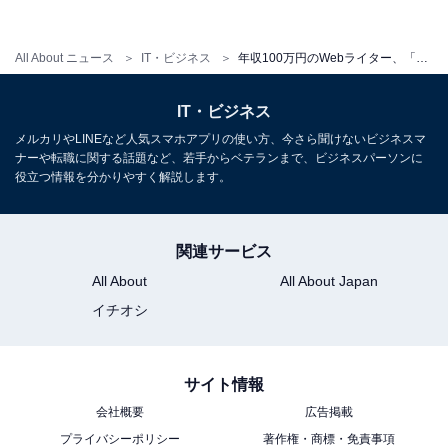
All About ニュース
IT・ビジネス
年収100万円のWebライター、「収益は2年で数百円……」 ブログ副業のリアルを聞いた
IT・ビジネス
メルカリやLINEなど人気スマホアプリの使い方、今さら聞けないビジネスマ
ナーや転職に関する話題など、若手からベテランまで、ビジネスパーソンに
役立つ情報を分かりやすく解説します。
関連サービス
All About
All About Japan
イチオシ
サイト情報
会社概要
広告掲載
プライバシーポリシー
著作権・商標・免責事項