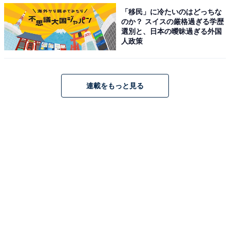
「移民」に冷たいのはどっちな
回答者からは「口が堅そうで、秘密や悩み事を漏らさず
のか？ スイスの厳格過ぎる学歴
選別と、日本の曖昧過ぎる外国
に聞いてくれそうだから。明るくて楽しそうだから（29
人政策
歳女性）」など、ギャルならではのぶっちゃけトークを
楽しみたいという意見や、「人は人！自分は自分！とい
う考えで人を否定することをしないから。一緒に楽しん
連載をもっと見る
だり笑ったり相談乗ってくれたりしそうだから（26歳男
性）」といったコメントが見受けられました。
＞10位までの全ランキング結果を見る
※回答者のコメントは原文ママです