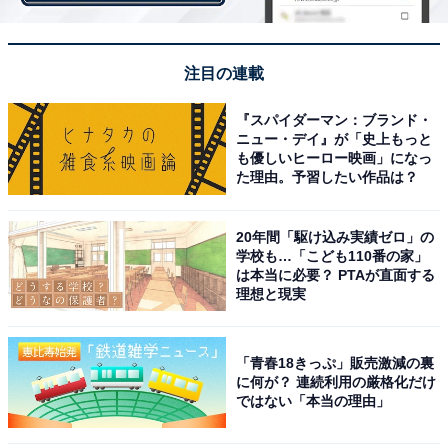
注目の連載
『スパイダーマン：ブランド・
ニュー・デイ』が「史上もっと
も優しいヒーロー映画」になっ
た理由。予習したい作品は？
A post shared by みちょぱ(池田美優) (@michopa1030)
20年間「駆け込み実績ゼロ」の
学校も…「こども110番の家」
は本当に必要？ PTAが直面する
僅差で1位となったのは、みちょぱこと池田美優さん。
理想と現実
雑誌『Popteen』（角川春樹事務所）のモデルとしてブ
レークしたみちょぱさんは、「カリスマモデル四天王」
「青春18きっぷ」販売激減の裏
としてテレビ番組で紹介され、若者の憧れ的存在に。そ
に何が？ 連続利用の厳格化だけ
ではない「本当の理由」
の後バラエティ番組にも次々と出演し、あけすけなトー
クなどで支持を集めています。