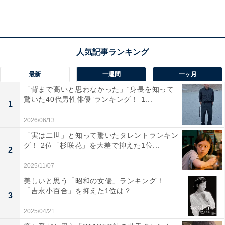
ージがないので楽しそう。冷たいわけじゃなく、あなた
はあなたというような、程よい距離感で付き合えそう
（29歳女性）」などの声や、「レシピ動画などを拝見し
ているのですが、とても料理がお上手なので調理法など
のアドバイスを頂けると嬉しいので（44歳男性）」な
ど、料理の腕前に憧れるといった声が寄せられました。
最新
一週間
一ヶ月
「背まで高いと思わなかった」“身長を知って
驚いた40代男性俳優”ランキング！ 1...
1
2026/06/13
「実は二世」と知って驚いたタレントランキン
グ！ 2位「杉咲花」を大差で抑えた1位...
2
2025/11/07
美しいと思う「昭和の女優」ランキング！
「吉永小百合」を抑えた1位は？
3
2025/04/21