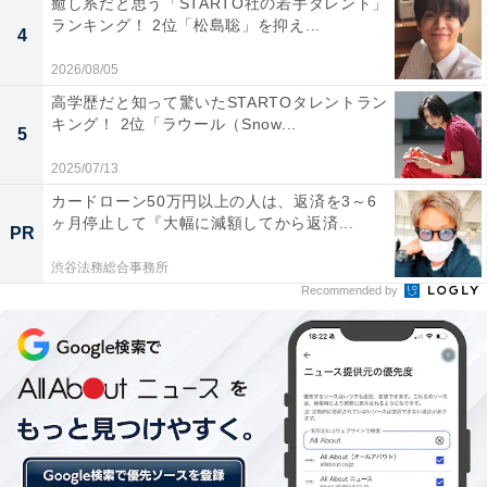
癒し系だと思う「STARTO社の若手タレント」
ランキング！ 2位「松島聡」を抑え...
4
2026/08/05
高学歴だと知って驚いたSTARTOタレントラン
1位：みちょぱ（池田美優）
キング！ 2位「ラウール（Snow...
5
2025/07/13
カードローン50万円以上の人は、返済を3～6
ヶ月停止して『大幅に減額してから返済...
PR
渋谷法務総合事務所
Recommended by
View this post on Instagram