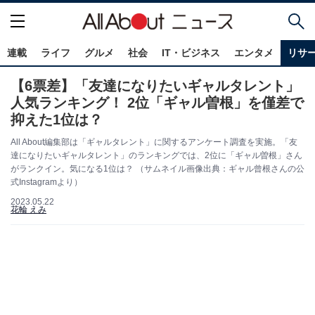
連載
ライフ
グルメ
社会
IT・ビジネス
エンタメ
リサ
【6票差】「友達になりたいギャルタレント」
人気ランキング！ 2位「ギャル曽根」を僅差で
抑えた1位は？
All About編集部は「ギャルタレント」に関するアンケート調査を実施。「友
達になりたいギャルタレント」のランキングでは、2位に「ギャル曽根」さん
がランクイン。気になる1位は？ （サムネイル画像出典：ギャル曾根さんの公
式Instagramより）
2023.05.22
花輪 えみ