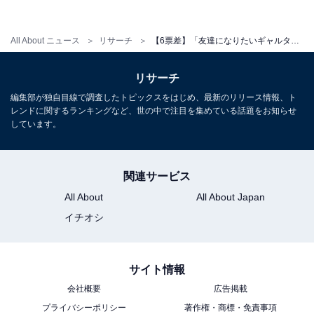
【おすすめ記事】
・
All About ニュース
リサーチ
【6票差】「友達になりたいギャルタレント」人気ランキング！ 2位「ギャル曽根」を僅差で抑えた1位は？
「頭が良いと思うギャルタレント」ランキング！ 2位
「若槻千夏」を抑えた1位は？
リサーチ
・
編集部が独自目線で調査したトピックスをはじめ、最新のリリース情報、ト
「美人だと思うギャルタレント」ランキング！ 2位「ゆ
レンドに関するランキングなど、世の中で注目を集めている話題をお知らせ
しています。
きぽよ」を抑えた1位とは？
・
2位は鈴木奈々！ 「見ていると元気になるギャルタレン
関連サービス
ト」ランキング、気になる1位は？
All About
All About Japan
・
イチオシ
「好きなギャルタレント」人気ランキング！ 2位「ギャ
ル曽根」を抑えた1位は？
サイト情報
会社概要
広告掲載
プライバシーポリシー
著作権・商標・免責事項