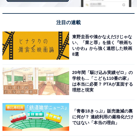
注目の連載
東野圭吾や湊かなえだけじゃな
い、「業と罪」を描く『映画ち
View this post on Instagram
いかわ』から強く連想した映画
8選
20年間「駆け込み実績ゼロ」の
学校も…「こども110番の家」
は本当に必要？ PTAが直面する
理想と現実
「青春18きっぷ」販売激減の裏
A post shared by みちょぱ(池田美優) (@michopa1030)
に何が？ 連続利用の厳格化だけ
ではない「本当の理由」