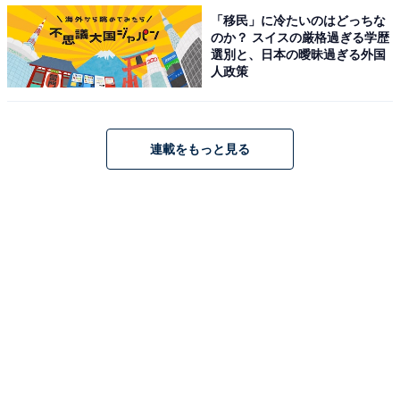
1位に選ばれたのは、みちょぱこと池田美優さんでし
「移民」に冷たいのはどっちな
のか？ スイスの厳格過ぎる学歴
た。雑誌『Popteen』（角川春樹事務所）の専属モデル
選別と、日本の曖昧過ぎる外国
を務め、“10代が選ぶカリスマモデル”などに選出された
人政策
ことも！ 多くのファッションショーに出演し、圧倒的な
カリスマ性で若者世代を中心に支持を集めています。
連載をもっと見る
回答者の中には「見た目とは違う、しっかりしているイ
メージ。ズバッとはっきり言うところが好感が持てる
（41歳女性）」「キレイで地頭が良いと思うから。忖度
のないストレートな発言や振る舞いがとても信頼できる
から（29歳女性）」など、従来のギャルタレントのイメ
ージを変えるような、スマートでしっかり者のみちょぱ
さんの姿に惹かれている人も。
ほかにも「頭の回転が早くて柔軟に会話を盛り上げるこ
とができるから（37歳男性）」「どの番組に出ても気持