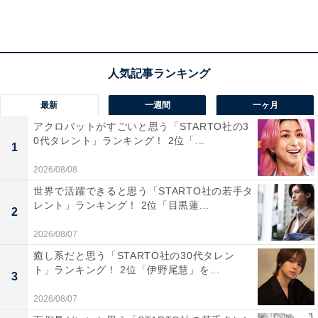
回答者からは「テレビでの大食いシーンを拝見している
と、その食事にも惹かれるし、食べ方もとてもきれいな
のでとても好感が持てる（39歳男性）」「よく食べる人
だけあって食べ方を意識しているところ。とても綺麗で
見ているだけで清々しい気持ちになります（28歳男
最新
一週間
一ヶ月
性）」といった声が寄せられました。豪快かつ美しい食
アクロバットがすごいと思う「STARTO社の3
べっぷりに元気をもらっている人が多いようです。
0代タレント」ランキング！ 2位「...
1
さらに「自分のキャラクターを使って場を盛り上げた
2026/08/08
り、自分の意見をはっきり言えたりして好感が持てるか
世界で活躍できると思う「STARTO社の若手タ
レント」ランキング！ 2位「目黒蓮...
ら（40歳女性）」など、大食い以外の場面で披露される
2
リアクションやコメントも注目されていました。
2026/08/07
癒し系だと思う「STARTO社の30代タレン
ト」ランキング！ 2位「伊野尾慧」を...
3
2026/08/07