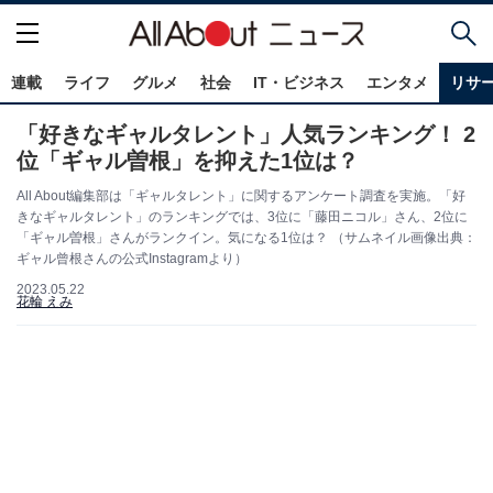
連載
ライフ
グルメ
社会
IT・ビジネス
エンタメ
リサ
「好きなギャルタレント」人気ランキング！ 2
位「ギャル曽根」を抑えた1位は？
All About編集部は「ギャルタレント」に関するアンケート調査を実施。「好
きなギャルタレント」のランキングでは、3位に「藤田ニコル」さん、2位に
「ギャル曽根」さんがランクイン。気になる1位は？ （サムネイル画像出典：
ギャル曾根さんの公式Instagramより）
2023.05.22
花輪 えみ