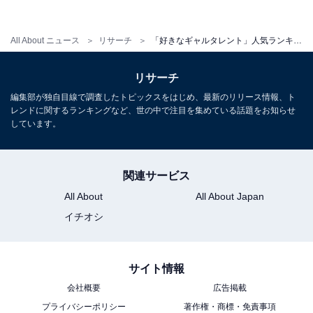
ちよくその場を盛り上げているから（23歳女性）」とい
った、ギャルらしい明るさで場を盛り上げるパワーに好
All About ニュース
リサーチ
「好きなギャルタレント」人気ランキング！ 2位「ギャル曽根」を抑えた1位は？
感を持っている声も集まっています。
リサーチ
編集部が独自目線で調査したトピックスをはじめ、最新のリリース情報、ト
＞9位までの全ランキング結果を見る
レンドに関するランキングなど、世の中で注目を集めている話題をお知らせ
しています。
※回答者のコメントは原文ママです
関連サービス
All About
All About Japan
イチオシ
【おすすめ記事】
・
「美人だと思うギャルタレント」ランキング！ 2位「ゆ
サイト情報
きぽよ」を抑えた1位とは？
会社概要
広告掲載
・
プライバシーポリシー
著作権・商標・免責事項