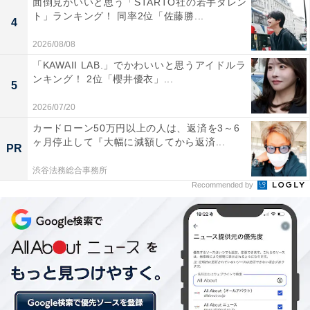
面倒見がいいと思う「STARTO社の若手タレン
ト」ランキング！ 同率2位「佐藤勝...
4
2026/08/08
「KAWAII LAB.」でかわいいと思うアイドルラ
ンキング！ 2位「櫻井優衣」...
5
2026/07/20
カードローン50万円以上の人は、返済を3～6
ヶ月停止して『大幅に減額してから返済...
PR
渋谷法務総合事務所
1位：みちょぱ（池田美優）
Recommended by