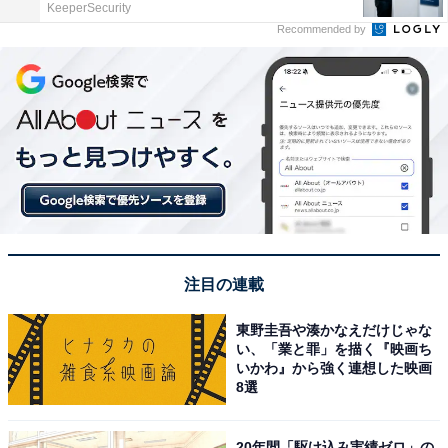
KeeperSecurity
Recommended by
注目の連載
東野圭吾や湊かなえだけじゃな
い、「業と罪」を描く『映画ち
いかわ』から強く連想した映画
8選
20年間「駆け込み実績ゼロ」の