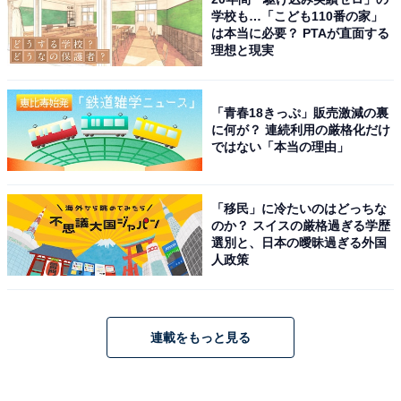
学校も…「こども110番の家」
は本当に必要？ PTAが直面する
理想と現実
「青春18きっぷ」販売激減の裏
に何が？ 連続利用の厳格化だけ
ではない「本当の理由」
「移民」に冷たいのはどっちな
のか？ スイスの厳格過ぎる学歴
選別と、日本の曖昧過ぎる外国
人政策
連載をもっと見る