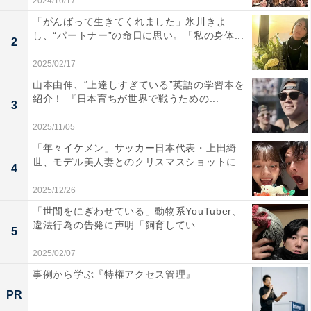
2024/10/17
「がんばって生きてくれました」氷川きよ
し、“パートナー”の命日に思い。「私の身体...
2
2025/02/17
山本由伸、“上達しすぎている”英語の学習本を
紹介！ 『日本育ちが世界で戦うための...
3
2025/11/05
「年々イケメン」サッカー日本代表・上田綺
世、モデル美人妻とのクリスマスショットに...
4
2025/12/26
「世間をにぎわせている」動物系YouTuber、
違法行為の告発に声明「飼育してい...
5
2025/02/07
事例から学ぶ『特権アクセス管理』
PR