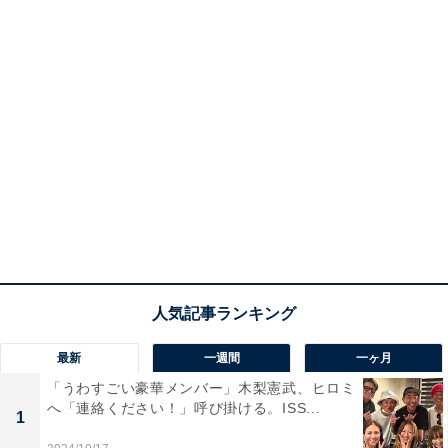
最新
一週間
一ヶ月
「うわすごい豪華メンバー」木梨憲武、ヒロミ
へ「連絡ください！」呼び掛ける。ISS...
1