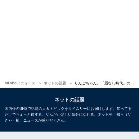
All About ニュース
ネットの話題
りんごちゃん、「眉なし時代」の祖母とのツーショットに「矢口真里かと思ったわー」「めちゃめちゃイケてる」の声
ネットの話題
国内外のSNSで話題の人＆トピックをタイムリーにお届けします。知ってる
だけでちょっと得する、なんだか楽しい気分になれる、ネット発「知ら（な
きゃ）損」ニュースが盛りだくさん。