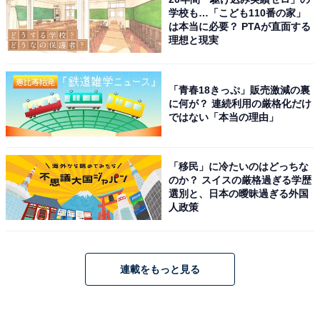
学校も…「こども110番の家」
は本当に必要？ PTAが直面する
理想と現実
「青春18きっぷ」販売激減の裏
に何が？ 連続利用の厳格化だけ
ではない「本当の理由」
「移民」に冷たいのはどっちな
のか？ スイスの厳格過ぎる学歴
選別と、日本の曖昧過ぎる外国
人政策
連載をもっと見る