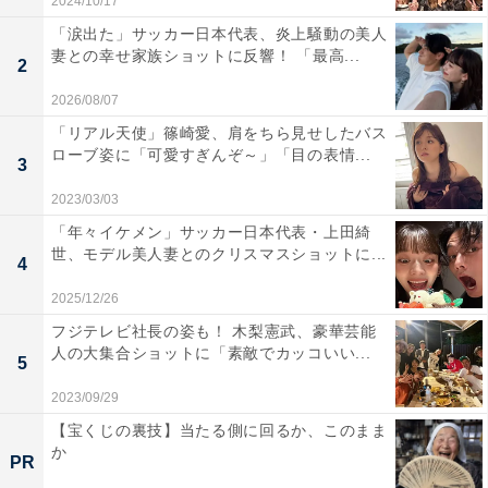
2024/10/17
「涙出た」サッカー日本代表、炎上騒動の美人
妻との幸せ家族ショットに反響！ 「最高...
2
2026/08/07
「リアル天使」篠崎愛、肩をちら見せしたバス
ローブ姿に「可愛すぎんぞ～」「目の表情...
3
2023/03/03
「年々イケメン」サッカー日本代表・上田綺
世、モデル美人妻とのクリスマスショットに...
4
2025/12/26
フジテレビ社長の姿も！ 木梨憲武、豪華芸能
人の大集合ショットに「素敵でカッコいい...
5
2023/09/29
【宝くじの裏技】当たる側に回るか、このまま
か
PR