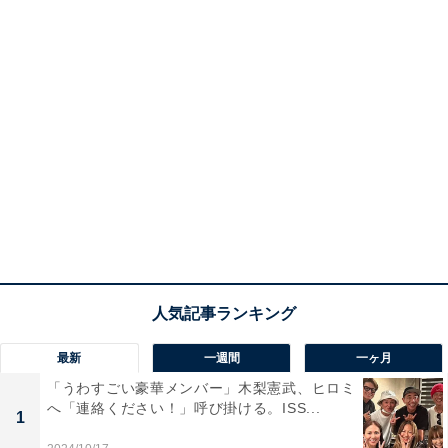
最新
一週間
一ヶ月
「うわすごい豪華メンバー」木梨憲武、ヒロミ
へ「連絡ください！」呼び掛ける。ISS...
1