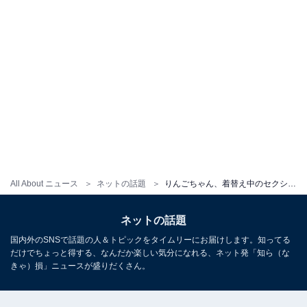
All About ニュース
ネットの話題
りんごちゃん、着替え中のセクシーショット大公開！ 「え?! 事務所的に大丈夫そ?」「目のやり場に困ります」
ネットの話題
国内外のSNSで話題の人＆トピックをタイムリーにお届けします。知ってる
だけでちょっと得する、なんだか楽しい気分になれる、ネット発「知ら（な
きゃ）損」ニュースが盛りだくさん。