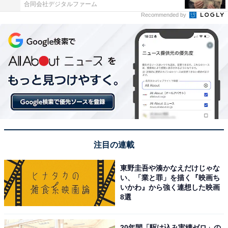
合同会社デジタルファーム
Recommended by
注目の連載
東野圭吾や湊かなえだけじゃな
い、「業と罪」を描く『映画ち
いかわ』から強く連想した映画
8選
20年間「駆け込み実績ゼロ」の